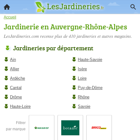
Accueil
Jardinerie en Auvergne-Rhône-Alpes
LesJardineries.com recense plus de 410
jardineries
et autres magasins.
Jardineries par département
Ain
Haute-Savoie
Allier
Isère
Ardèche
Loire
Cantal
Puy-de-Dôme
Drôme
Rhône
Haute-Loire
Savoie
Filtrer
par marque