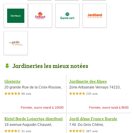
Jardineries les mieux notées
Gloriette
Jardinerie des Alpes
20 grande Rue de la Croix-Rousse,
Zone Artisanale Vernays 74210,
88 avis
235 avis
5,0 étoiles sur 5
5,0 étoiles sur 5
Fermée, ouvre mardi à 10h00
Fermée, ouvre lundi à 8h00
Kiriel Borde Lajarrige distributi
Jardi dôme France Rurale
19 avenue Augustin Chauvet,
7 All. Du Gros Chêne,
31 avis
387 avis
4,5 étoiles sur 5
4,5 étoiles sur 5