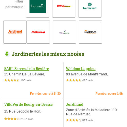
Filtrer
par marque
Jardineries les mieux notées
SARL Serres de la Bévière
Weldom Lagnieu
25 Chemin De La Bévière,
93 avenue de Montferrand,
105 avis
476 avis
4,5 étoiles sur 5
4,5 étoiles sur 5
Fermée, ouvre à 8h30
Fermée, ouvre à 9h
VillaVerde Bourg-en-Bresse
Jardiland
Zone d'Activités la Maladiere 110
25 Rue Léopold le Hon,
Rue de Perruet,
2187 avis
4,0 étoiles sur 5
877 avis
4,0 étoiles sur 5