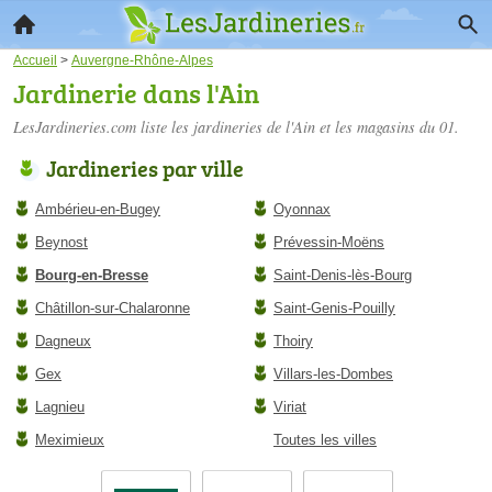
Accueil
>
Auvergne-Rhône-Alpes
Jardinerie dans l'Ain
LesJardineries.com liste les
jardineries de l'Ain
et les magasins du 01.
Jardineries par ville
Ambérieu-en-Bugey
Oyonnax
Beynost
Prévessin-Moëns
Bourg-en-Bresse
Saint-Denis-lès-Bourg
Châtillon-sur-Chalaronne
Saint-Genis-Pouilly
Dagneux
Thoiry
Gex
Villars-les-Dombes
Lagnieu
Viriat
Meximieux
Toutes les villes