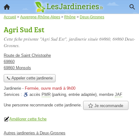
Accueil
>
Auvergne-Rhône-Alpes
>
Rhône
>
Deux-Grosnes
Agri Sud Est
Cette fiche présente "Agri Sud Est", jardinerie située
69860
, 69860 Deux-
Grosnes.
Route de Saint Christophe
69860
69860 Monsols
📞 Appeler cette jardinerie
Jardinerie
-
Fermée, ouvre mardi à 9h00
Services :
accès
PMR
(parking, entrée adaptée)
,
membre
JAF
Une personne
recommande
cette jardinerie.
Je recommande
Améliorer cette fiche
Autres jardineries à Deux-Grosnes