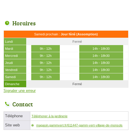
Horaires
Samedi prochain :
Jour férié (Assomption)
Lundi
Fermé
Mardi
9h - 12h
14h - 18h30
Mercredi
9h - 12h
14h - 18h30
Jeudi
9h - 12h
14h - 18h30
Vendredi
9h - 12h
14h - 18h30
Samedi
9h - 12h
14h - 18h30
Dimanche
Fermé
Signaler une erreur
Contact
Téléphone
Téléphoner à la jardinerie
Site web
magasin.gammvert.fr/611447-gamm-vert-village-de-monsols