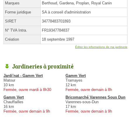
Marques
Berthoud, Gardena, Proplan, Royal Canin
Forme juridique
SA à conseil d'administration
SIRET
34778483701893
N° TVA Intra.
FR19347784837
Création
18 septembre 1997
Éditer les informations de ma jardinerie
Jardineries à proximité
Jardi'nat - Gamm Vert
Gamm Vert
Matour
Tramayes
10 km
12 km
Fermée, ouvre mardi à 8h30
Fermée, ouvre demain à 8h
Gamm Vert
Bricomarché Varennes Sous Dun
Chauffailles
Varennes-sous-Dun
16 km
17 km
Fermée, ouvre demain à 9h
Fermée, ouvre demain à 9h