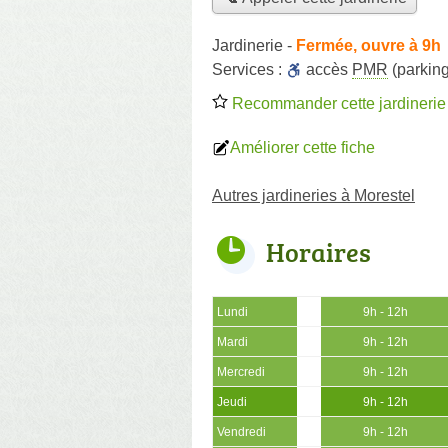
Jardinerie
-
Fermée, ouvre à 9h
Services :
accès
PMR
(parking
Recommander cette jardinerie
Améliorer cette fiche
Autres jardineries à Morestel
Horaires
Lundi
9h - 12h
Mardi
9h - 12h
Mercredi
9h - 12h
Jeudi
9h - 12h
Vendredi
9h - 12h