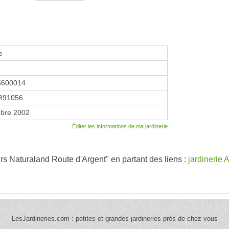
e
5600014
891056
bre 2002
Éditer les informations de ma jardinerie
rs Naturaland Route d'Argent" en partant des liens :
jardinerie
LesJardineries.com : petites et grandes jardineries près de chez vous