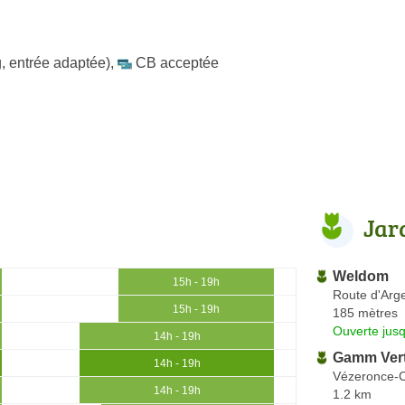
, entrée adaptée)
,
CB acceptée
Jar
Weldom
15h - 19h
Route d'Arg
15h - 19h
185 mètres
Ouverte jus
14h - 19h
Gamm Ver
14h - 19h
Vézeronce-C
14h - 19h
1.2 km