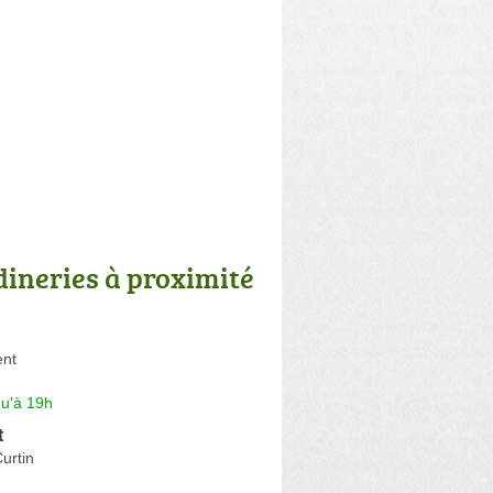
dineries à proximité
ent
qu'à 19h
t
urtin