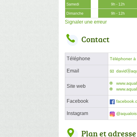
Samedi
9h - 12h
Dimanche
9h - 12h
Signaler une erreur
Contact
Téléphone
Téléphoner à l
Email
davidⓐaqua
www.aqualo
Site web
www.aqualo
Facebook
facebook.c
Instagram
@aqualois
Plan et adresse