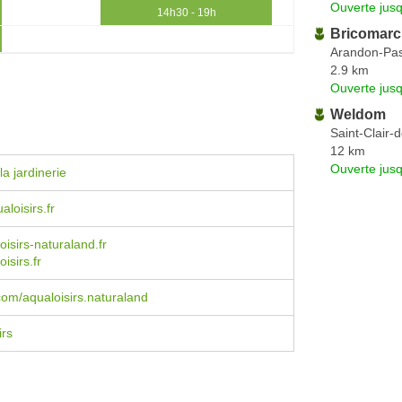
Ouverte jus
14h30 - 19h
Bricomar
Arandon-Pas
2.9 km
Ouverte jus
Weldom
Saint-Clair-
12 km
Ouverte jus
a jardinerie
loisirs.fr
isirs-naturaland.fr
isirs.fr
om/aqualoisirs.naturaland
irs