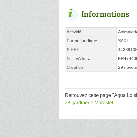
Informations
Activitié
Animaleri
Forme juridique
SARL
SIRET
4438910
N° TVA Intra.
FR47443
Création
29 novem
Retrouvez cette page "Aqua Loisi
38
,
jardinerie Morestel
.