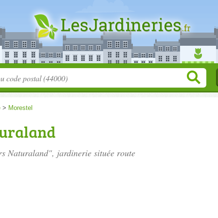
e
>
Morestel
turaland
rs Naturaland", jardinerie située
route