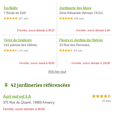
Ets Bally
Jardinerie des Alpes
7 Route du Golf,
Zone Artisanale Vernays 74210,
187 avis
235 avis
5,0 étoiles sur 5
5,0 étoiles sur 5
Fermée, ouvre demain à 8h15
Fermée, ouvre demain à 8h
Terre de Couleurs
Fleurs et Jardins du Chéran
163 avenue des Glières,
33 Rue des Perouses,
174 avis
85 avis
4,5 étoiles sur 5
4,5 étoiles sur 5
Fermée, ouvre mardi à 8h30
Fermée, ouvre demain à 15h30
Afficher tout
42 jardineries référencées
Agri sud est S.A
4,5 étoiles sur 5
10 avis
375 Rue du Quarré, 74800 Amancy
Fermée, ouvre demain à 8h30