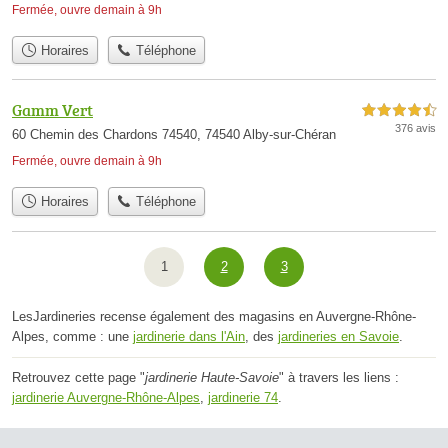
Fermée, ouvre demain à 9h
Horaires
Téléphone
Gamm Vert
4,5 étoiles sur 5
376 avis
60 Chemin des Chardons 74540, 74540 Alby-sur-Chéran
Fermée, ouvre demain à 9h
Horaires
Téléphone
1
2
3
LesJardineries recense également des magasins en Auvergne-Rhône-
Alpes, comme : une
jardinerie dans l'Ain
, des
jardineries en Savoie
.
Retrouvez cette page "
jardinerie Haute-Savoie
" à travers les liens :
jardinerie Auvergne-Rhône-Alpes
,
jardinerie 74
.