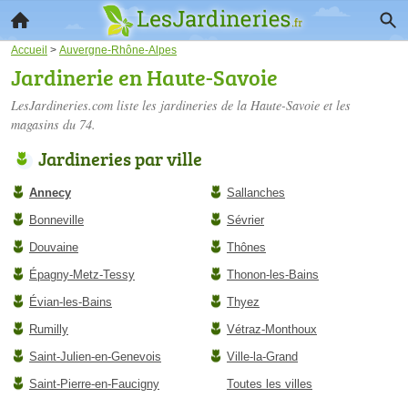
Accueil
>
Auvergne-Rhône-Alpes
Jardinerie en Haute-Savoie
LesJardineries.com liste les
jardineries de la Haute-Savoie
et les
magasins du 74.
Jardineries par ville
Annecy
Sallanches
Bonneville
Sévrier
Douvaine
Thônes
Épagny-Metz-Tessy
Thonon-les-Bains
Évian-les-Bains
Thyez
Rumilly
Vétraz-Monthoux
Saint-Julien-en-Genevois
Ville-la-Grand
Saint-Pierre-en-Faucigny
Toutes les villes