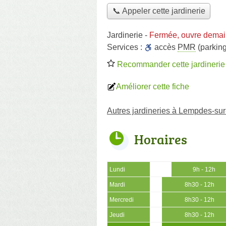
📞 Appeler cette jardinerie
Jardinerie
-
Fermée, ouvre demai
Services :
accès
PMR
(parking
Recommander cette jardinerie
Améliorer cette fiche
Autres jardineries à Lempdes-su
Horaires
Lundi
9h - 12h
Mardi
8h30 - 12h
Mercredi
8h30 - 12h
Jeudi
8h30 - 12h