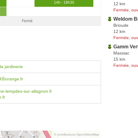
14h - 18h30
12 km
Fermée, ouv
Weldom B
Fermé
Brioude
12 km
Fermée, ouv
Gamm Ver
Massiac
15 km
Fermée, ouv
a jardinerie
lⓐorange.fr
e-lempdes-sur-allagnon.fr
.fr
© contributeurs OpenStreetMap