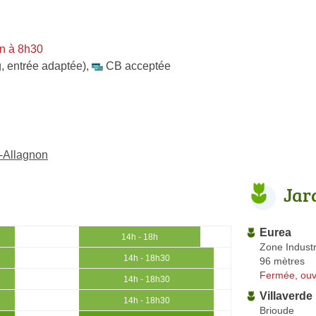
n à 8h30
, entrée adaptée)
,
CB acceptée
r-Allagnon
Jar
Eurea
14h - 18h
Zone Industr
14h - 18h30
96 mètres
Fermée, ouv
14h - 18h30
Villaverde
14h - 18h30
Brioude