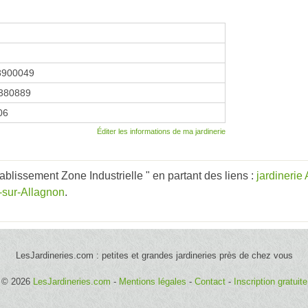
8900049
380889
06
Éditer les informations de ma jardinerie
blissement Zone Industrielle " en partant des liens :
jardineri
-sur-Allagnon
.
LesJardineries.com : petites et grandes jardineries près de chez vous
© 2026
LesJardineries.com
-
Mentions légales
-
Contact
-
Inscription gratuite