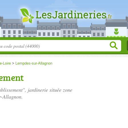
e-Loire
>
Lempdes-sur-Allagnon
sement
blissement", jardinerie située
zone
r-Allagnon.