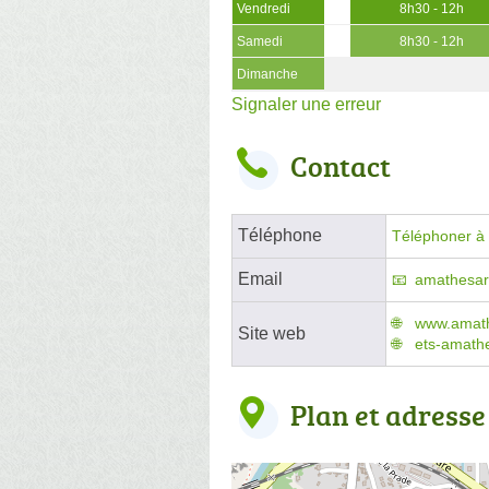
Vendredi
8h30 - 12h
Samedi
8h30 - 12h
Dimanche
Signaler une erreur
Contact
Téléphone
Téléphoner à l
Email
amathesar
www.amath
Site web
ets-amathe
Plan et adresse