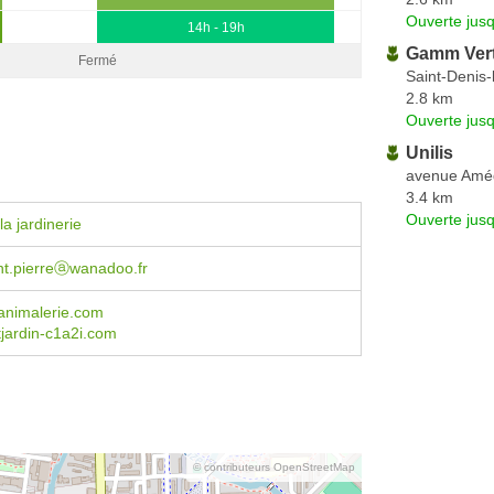
Ouverte jus
14h - 19h
Gamm Ver
Fermé
Saint-Denis-
2.8 km
Ouverte jus
Unilis
avenue Amé
3.4 km
Ouverte jus
a jardinerie
t.pierreⓐwanadoo.fr
animalerie.com
jardin-c1a2i.com
© contributeurs OpenStreetMap