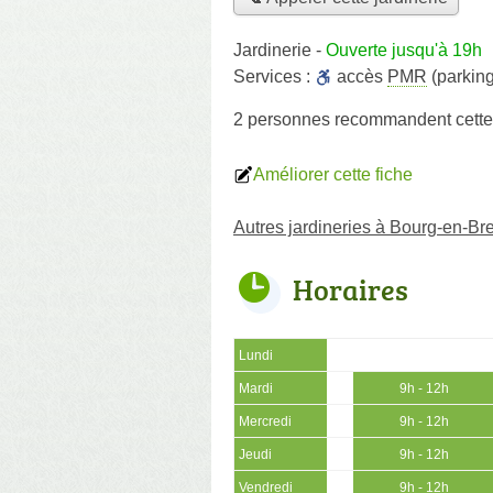
Jardinerie
-
Ouverte jusqu'à 19h
Services :
accès
PMR
(parking
2 personnes
recommandent
cette
Améliorer cette fiche
Autres jardineries à Bourg-en-Br
Horaires
Lundi
Mardi
9h - 12h
Mercredi
9h - 12h
Jeudi
9h - 12h
Vendredi
9h - 12h