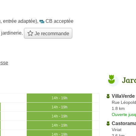
, entrée adaptée)
,
CB acceptée
 jardinerie.
Je recommande
esse
Jar
VillaVerd
14h - 19h
Rue Léopold
14h - 19h
1.8 km
Ouverte jus
14h - 19h
Castoram
14h - 19h
Viriat
14h - 19h
2.6 km