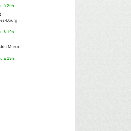
qu'à 20h
t
lès-Bourg
qu'à 19h
dée Mercier
qu'à 19h