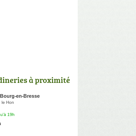
dineries à proximité
e Bourg-en-Bresse
 le Hon
qu'à 19h
a