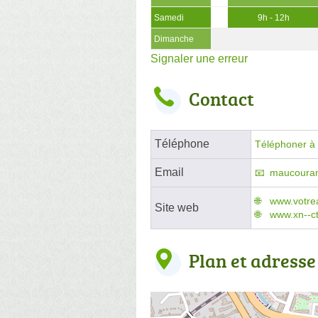
Samedi
9h - 12h
Dimanche
Signaler une erreur
Contact
Téléphone
Téléphoner à l
Email
maucouran
www.votre
Site web
www.xn--ct
Plan et adresse