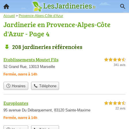
Accueil
>
Provence-Alpes-Côte d'Azur
Jardinerie en Provence-Alpes-Côte
d'Azur - Page 4
208 jardineries référencées
Etablissements Moutet Fils
4,5 étoiles sur 5
341 avis
52 Grand Rue, 13013 Marseille
Fermée, ouvre à 14h
Horaires
Téléphone
Europlantes
4,5 étoiles sur 5
22 avis
95 avenue Du Débarquement, 83120 Sainte-Maxime
Fermée, ouvre à 14h