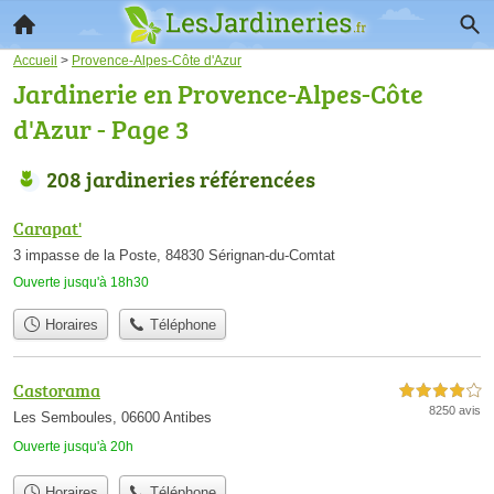
Accueil
>
Provence-Alpes-Côte d'Azur
Jardinerie en Provence-Alpes-Côte
d'Azur - Page 3
208 jardineries référencées
Carapat'
3 impasse de la Poste, 84830 Sérignan-du-Comtat
Ouverte jusqu'à 18h30
Horaires
Téléphone
Castorama
4,0 étoiles sur 5
8250 avis
Les Semboules, 06600 Antibes
Ouverte jusqu'à 20h
Horaires
Téléphone