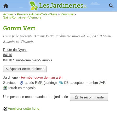
Accueil
>
Provence-Alpes-Côte d'Azur
>
Vaucluse
>
Saint-Romain-en-Viennois
Gamm Vert
Cette fiche présente "Gamm Vert", jardinerie située
84110
, 84110 Saint-
Romain-en-Viennois.
Route de Nyons
84110
84110 Saint-Romain-en-Viennois
📞 Appeler cette jardinerie
Jardinerie
-
Fermée, ouvre demain à 9h
Services :
accès
PMR
(parking)
,
CB acceptée
,
membre
JAF
,
retrait en magasin
Une personne
recommande
cette jardinerie.
Je recommande
Améliorer cette fiche