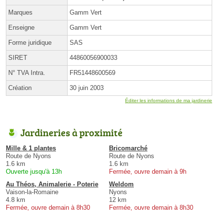
Marques
Gamm Vert
Enseigne
Gamm Vert
Forme juridique
SAS
SIRET
44860056900033
N° TVA Intra.
FR51448600569
Création
30 juin 2003
Éditer les informations de ma jardinerie
Jardineries à proximité
Mille & 1 plantes
Bricomarché
Route de Nyons
Route de Nyons
1.6 km
1.6 km
Ouverte jusqu'à 13h
Fermée, ouvre demain à 9h
Au Théos, Animalerie - Poterie
Weldom
Vaison-la-Romaine
Nyons
4.8 km
12 km
Fermée, ouvre demain à 8h30
Fermée, ouvre demain à 8h30