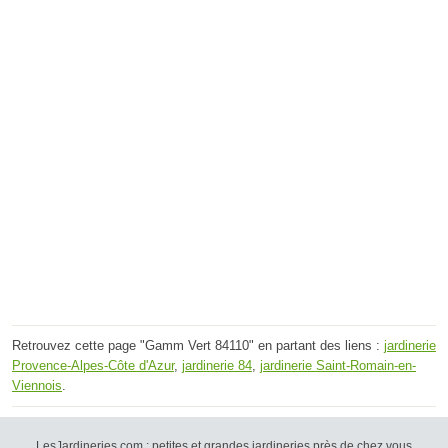
Retrouvez cette page "Gamm Vert 84110" en partant des liens :
jardinerie
Provence-Alpes-Côte d'Azur
,
jardinerie 84
,
jardinerie Saint-Romain-en-
Viennois
.
LesJardineries.com : petites et grandes jardineries près de chez vous