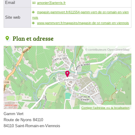
Email
amonierⓐarterris.fr
magasin.gammvert.fr/611554-gamm-vert-de-st-romain-en-vien
Site web
nois
www.gammvert.fr/magasins/magasin-de-st-romain-en-viennois
Plan et adresse
© contributeurs OpenStreetMap
Corriger l’adresse ou la localisation
Gamm Vert
Route de Nyons 84110
84110 Saint-Romain-en-Viennois