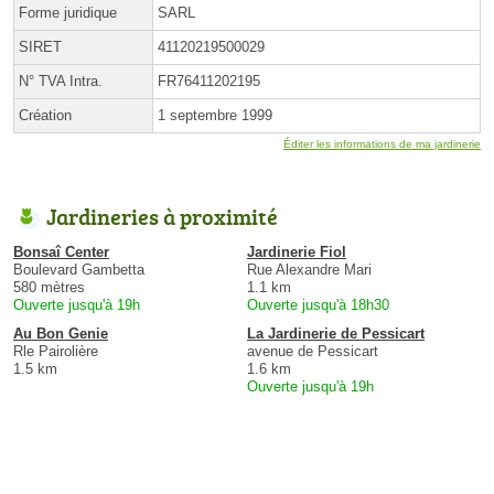
Forme juridique
SARL
SIRET
41120219500029
N° TVA Intra.
FR76411202195
Création
1 septembre 1999
Éditer les informations de ma jardinerie
Jardineries à proximité
Bonsaî Center
Jardinerie Fiol
Boulevard Gambetta
Rue Alexandre Mari
580 mètres
1.1 km
Ouverte jusqu'à 19h
Ouverte jusqu'à 18h30
Au Bon Genie
La Jardinerie de Pessicart
Rle Pairolière
avenue de Pessicart
1.5 km
1.6 km
Ouverte jusqu'à 19h