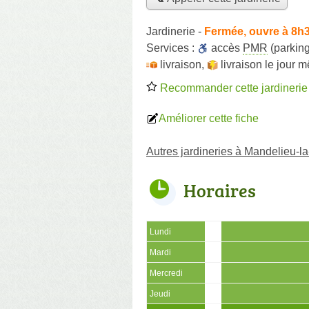
Jardinerie
-
Fermée, ouvre à 8h
Services :
accès
PMR
(parking
livraison
,
livraison le jour 
Recommander cette jardinerie
Améliorer cette fiche
Autres jardineries à Mandelieu-l
Horaires
Lundi
Mardi
Mercredi
Jeudi