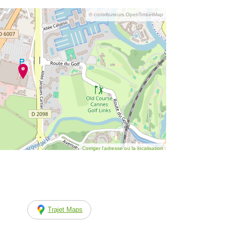
© contributeurs OpenStreetMap
Corriger l’adresse ou la localisation
Trajet Maps