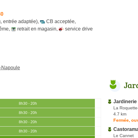
30
, entrée adaptée)
,
CB acceptée
,
même
,
retrait en magasin
,
service drive
a-Napoule
Jar
Jardinerie
8h30 - 20h
La Roquette
8h30 - 20h
4.7 km
Fermée, ouv
8h30 - 20h
Castoram
8h30 - 20h
Le Cannet