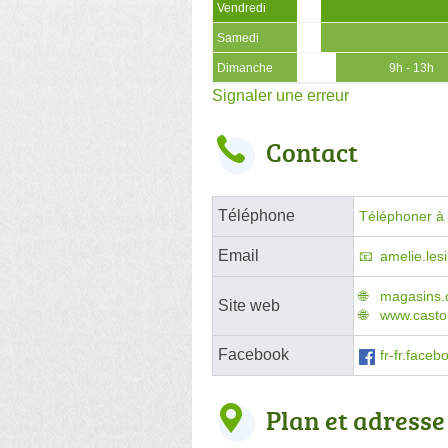
Vendredi
Samedi
Dimanche
9h - 13h
Signaler une erreur
Contact
Téléphone
Téléphoner à l
Email
amelie.le
magasins.
Site web
www.casto
Facebook
fr-fr.face
Plan et adresse