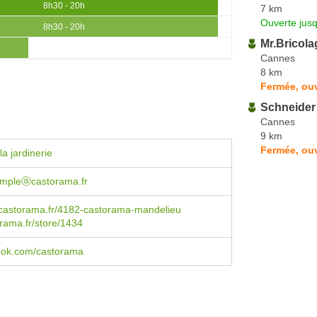
8h30 - 20h
7 km
Ouverte jus
8h30 - 20h
Mr.Bricol
Cannes
8 km
Fermée, ou
Schneider 
Cannes
9 km
Fermée, ou
a jardinerie
simpleⓐcastorama.fr
castorama.fr/4182-castorama-mandelieu
rama.fr/store/1434
book.com/castorama