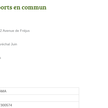
ports en commun
32 Avenue de Fréjus
aréchal Juin
s
AMA
7300574