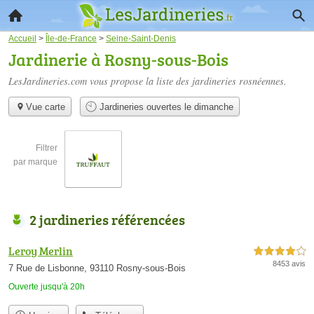
Accueil
>
Île-de-France
>
Seine-Saint-Denis
Jardinerie à Rosny-sous-Bois
LesJardineries.com vous propose la liste des
jardineries rosnéennes
.
Vue carte
Jardineries ouvertes le dimanche
Filtrer
par marque
2 jardineries référencées
Leroy Merlin
4,0 étoiles sur 5
8453 avis
7 Rue de Lisbonne, 93110 Rosny-sous-Bois
Ouverte jusqu'à 20h