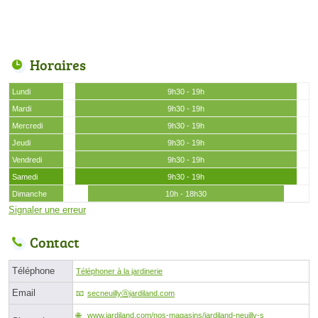
Horaires
Lundi
9h30 - 19h
Mardi
9h30 - 19h
Mercredi
9h30 - 19h
Jeudi
9h30 - 19h
Vendredi
9h30 - 19h
Samedi
9h30 - 19h
Dimanche
10h - 18h30
Signaler une erreur
Contact
Téléphone
Téléphoner à la jardinerie
Email
secneuillyⓐjardiland.com
www.jardiland.com/nos-magasins/jardiland-neuilly-s