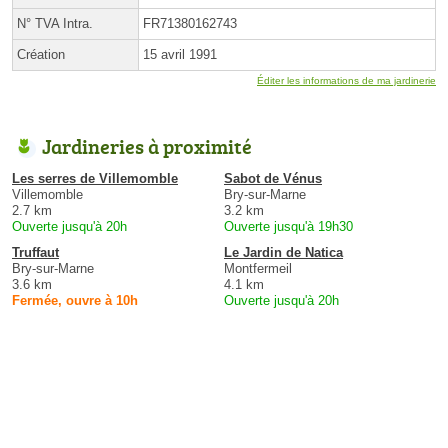
N° TVA Intra.
FR71380162743
Création
15 avril 1991
Éditer les informations de ma jardinerie
Jardineries à proximité
Les serres de Villemomble
Sabot de Vénus
Villemomble
Bry-sur-Marne
2.7 km
3.2 km
Ouverte jusqu'à 20h
Ouverte jusqu'à 19h30
Truffaut
Le Jardin de Natica
Bry-sur-Marne
Montfermeil
3.6 km
4.1 km
Fermée, ouvre à 10h
Ouverte jusqu'à 20h