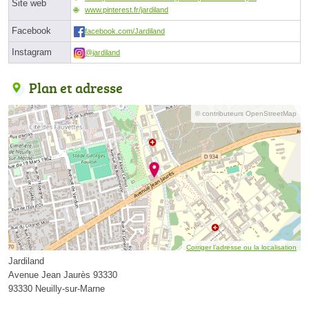
Site web
www.pinterest.fr/jardiland
Facebook
facebook.com/Jardiland
Instagram
@jardiland
Plan et adresse
© contributeurs OpenStreetMap
Corriger l’adresse ou la localisation
Jardiland
Avenue Jean Jaurès 93330
93330 Neuilly-sur-Marne