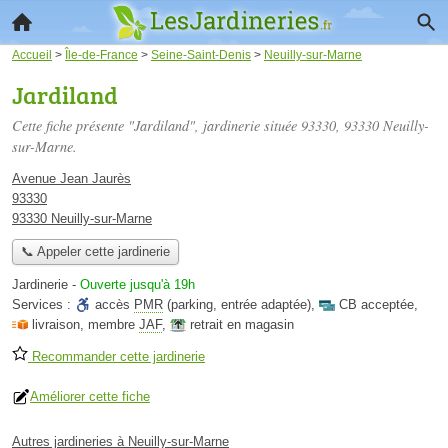
Accueil
>
Île-de-France
>
Seine-Saint-Denis
>
Neuilly-sur-Marne
Jardiland
Cette fiche présente "Jardiland", jardinerie située
93330
, 93330 Neuilly-
sur-Marne.
Avenue Jean Jaurès
93330
93330 Neuilly-sur-Marne
📞 Appeler cette jardinerie
Jardinerie
-
Ouverte jusqu'à 19h
Services :
accès
PMR
(parking, entrée adaptée)
,
CB acceptée
,
livraison
,
membre
JAF
,
retrait en magasin
Recommander cette jardinerie
Améliorer cette fiche
Autres jardineries à Neuilly-sur-Marne