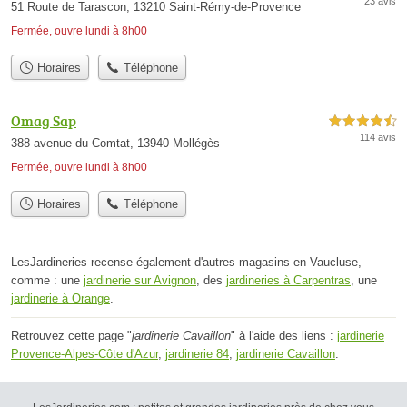
23 avis
51 Route de Tarascon, 13210 Saint-Rémy-de-Provence
Fermée, ouvre lundi à 8h00
Horaires
Téléphone
Omag Sap
4,5 étoiles sur 5
114 avis
388 avenue du Comtat, 13940 Mollégès
Fermée, ouvre lundi à 8h00
Horaires
Téléphone
LesJardineries recense également d'autres magasins en Vaucluse,
comme : une
jardinerie sur Avignon
, des
jardineries à Carpentras
, une
jardinerie à Orange
.
Retrouvez cette page "
jardinerie Cavaillon
" à l'aide des liens :
jardinerie
Provence-Alpes-Côte d'Azur
,
jardinerie 84
,
jardinerie Cavaillon
.