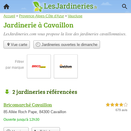
Accueil
>
Provence-Alpes-Côte d'Azur
>
Vaucluse
Jardinerie à Cavaillon
LesJardineries.com vous propose la liste des
jardineries cavaillonnaises
.
Vue carte
Jardineries ouvertes le dimanche
Filtrer
par marque
2 jardineries référencées
Bricomarché Cavaillon
4,0 étoiles sur 5
679 avis
85 Allée Roch Pape, 84300 Cavaillon
Ouverte jusqu'à 12h30