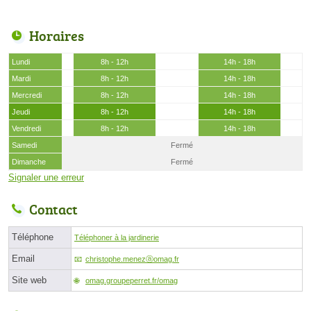
Horaires
Lundi
8h - 12h
14h - 18h
Mardi
8h - 12h
14h - 18h
Mercredi
8h - 12h
14h - 18h
Jeudi
8h - 12h
14h - 18h
Vendredi
8h - 12h
14h - 18h
Samedi
Fermé
Dimanche
Fermé
Signaler une erreur
Contact
Téléphone
Téléphoner à la jardinerie
Email
christophe.menezⓐomag.fr
Site web
omag.groupeperret.fr/omag