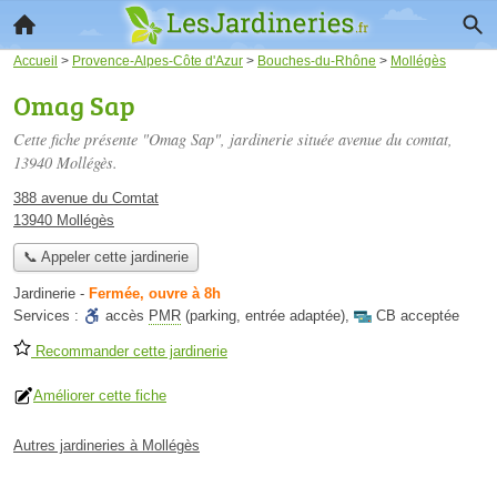
Accueil
>
Provence-Alpes-Côte d'Azur
>
Bouches-du-Rhône
>
Mollégès
Omag Sap
Cette fiche présente "Omag Sap", jardinerie située
avenue du comtat
,
13940 Mollégès.
388 avenue du Comtat
13940 Mollégès
📞 Appeler cette jardinerie
Jardinerie
-
Fermée, ouvre à 8h
Services :
accès
PMR
(parking, entrée adaptée)
,
CB acceptée
Recommander cette jardinerie
Améliorer cette fiche
Autres jardineries à Mollégès