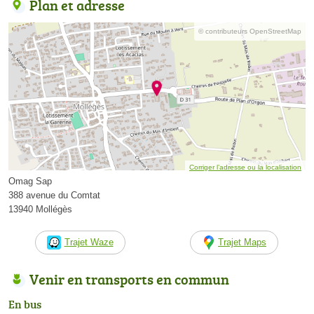
Plan et adresse
© contributeurs OpenStreetMap
Corriger l’adresse ou la localisation
Omag Sap
388 avenue du Comtat
13940 Mollégès
Trajet Waze
Trajet Maps
Venir en transports en commun
En bus