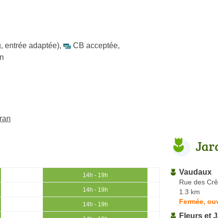
, entrée adaptée)
,
CB acceptée
,
in
éran
Jar
Vaudaux
14h - 19h
Rue des Crêt
14h - 19h
1.3 km
Fermée, ou
14h - 19h
Fleurs et 