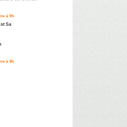
re à 9h
st Sa
n
re à 9h