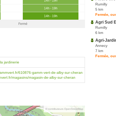
14h - 19h
Rumilly
14h - 19h
5 km
Fermée, ouv
14h - 19h
Agri Sud E
Fermé
Rumilly
6 km
Agri-Jardi
Annecy
7 km
Fermée, ouv
a jardinerie
ammvert.fr/610876-gamm-vert-de-alby-sur-cheran
ert.fr/magasins/magasin-de-alby-sur-cheran
© contributeurs OpenStreetMap