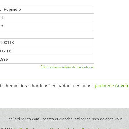
e, Pépinière
rt
rt
1900113
117019
 1995
Éditer les informations de ma jardinerie
 Chemin des Chardons" en partant des liens :
jardinerie Auve
LesJardineries.com : petites et grandes jardineries près de chez vous