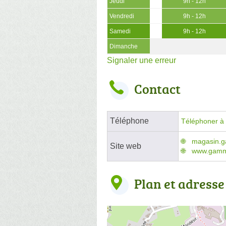
Jeudi
9h - 12h
Vendredi
9h - 12h
Samedi
9h - 12h
Dimanche
Signaler une erreur
Contact
Téléphone
Téléphoner à l
magasin.g
Site web
www.gammv
Plan et adresse