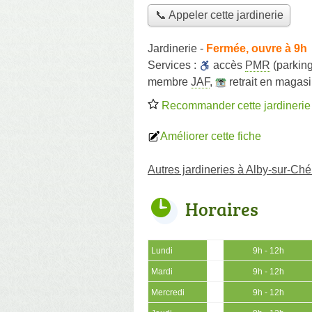
📞 Appeler cette jardinerie
Jardinerie
-
Fermée, ouvre à 9h
Services :
accès
PMR
(parking
membre
JAF
,
retrait en magas
Recommander cette jardinerie
Améliorer cette fiche
Autres jardineries à Alby-sur-Ch
Horaires
Lundi
9h - 12h
Mardi
9h - 12h
Mercredi
9h - 12h