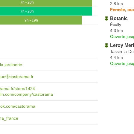
7h - 20h
2.8 km
Fermée, ou
7h - 20h
Botanic
9h - 19h
Écully
4.3 km
Ouverte jus
Leroy Merl
Tassin-la-D
4.4 km
Ouverte jus
a jardinerie
iqueⓐcastorama.fr
rama.fr/store/1424
din.com/company/castorama
book.com/castorama
ma_france