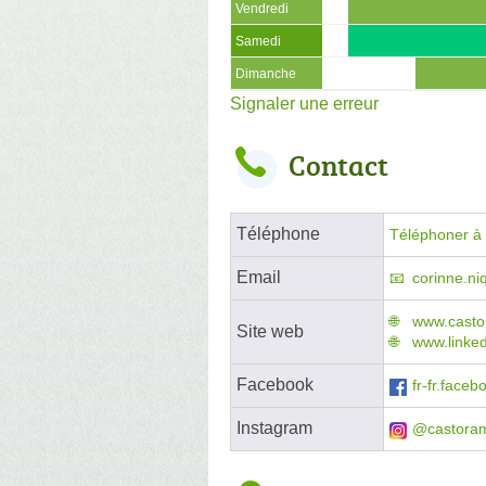
Vendredi
Samedi
Dimanche
Signaler une erreur
Contact
Téléphone
Téléphoner à l
Email
corinne.n
www.casto
Site web
www.linke
Facebook
fr-fr.face
Instagram
@castora