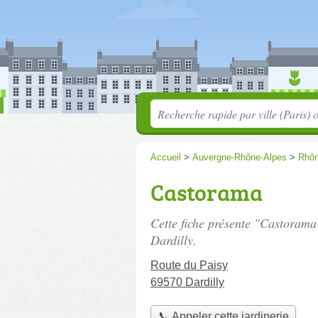
Accueil
>
Auvergne-Rhône-Alpes
>
Rhô
Castorama
Cette fiche présente "Castorama"
Dardilly.
Route du Paisy
69570 Dardilly
📞 Appeler cette jardinerie