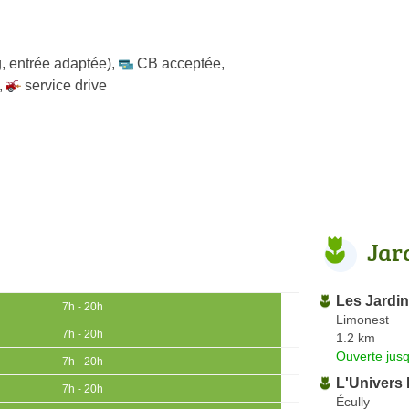
, entrée adaptée)
,
CB acceptée
,
,
service drive
Jar
Les Jardi
7h - 20h
Limonest
7h - 20h
1.2 km
Ouverte jus
7h - 20h
L'Univers 
7h - 20h
Écully