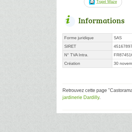
Trajet Waze
Informations
Forme juridique
SAS
SIRET
4516789
N° TVA Intra.
FR87451
Création
30 novem
Retrouvez cette page "Castorama 
jardinerie Dardilly
.