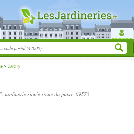
ne
>
Dardilly
, jardinerie située
route du paisy
, 69570