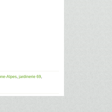
ône-Alpes
,
jardinerie 69
,