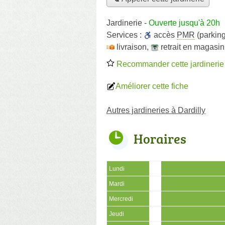
Jardinerie
-
Ouverte jusqu'à 20h
Services :
accès
PMR
(parking
livraison
,
retrait en magasin
Recommander cette jardinerie
Améliorer cette fiche
Autres jardineries à Dardilly
Horaires
Lundi
Mardi
Mercredi
Jeudi