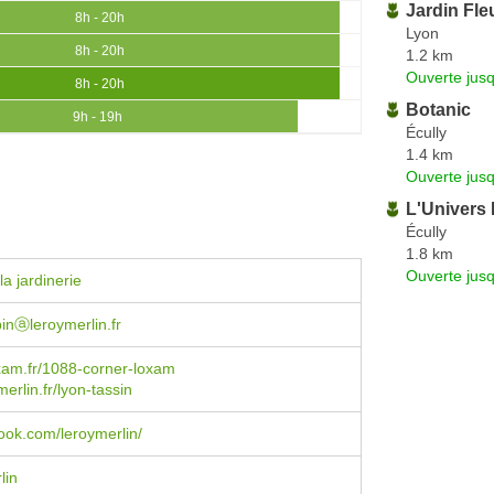
Jardin Fle
8h - 20h
Lyon
8h - 20h
1.2 km
Ouverte jus
8h - 20h
Botanic
9h - 19h
Écully
1.4 km
Ouverte jus
L'Univers 
Écully
1.8 km
Ouverte jus
a jardinerie
inⓐleroymerlin.fr
xam.fr/1088-corner-loxam
erlin.fr/lyon-tassin
ok.com/leroymerlin/
lin