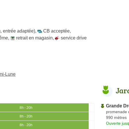
, entrée adaptée)
,
CB acceptée
,
même
,
retrait en magasin
,
service drive
emi-Lune
Jar
Grande Dr
8h - 20h
promenade d
8h - 20h
990 mètres
Ouverte jus
8h - 20h