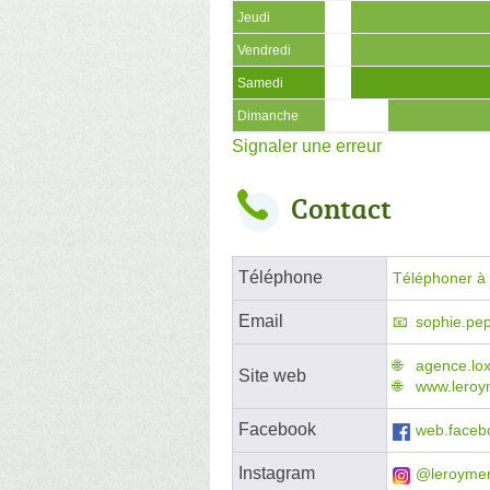
Jeudi
Vendredi
Samedi
Dimanche
Signaler une erreur
Contact
Téléphone
Téléphoner à l
Email
sophie.pep
agence.lo
Site web
www.leroym
Facebook
web.facebo
Instagram
@leroymer