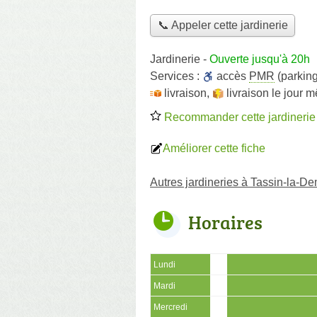
📞 Appeler cette jardinerie
Jardinerie
-
Ouverte jusqu'à 20h
Services :
accès
PMR
(parking
livraison
,
livraison le jour 
Recommander cette jardinerie
Améliorer cette fiche
Autres jardineries à Tassin-la-D
Horaires
Lundi
Mardi
Mercredi