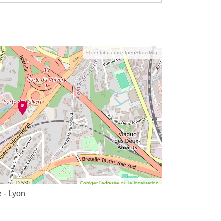
© contributeurs OpenStreetMap
Corriger l’adresse ou la localisation
 - Lyon