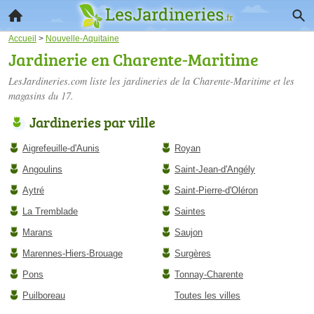
Accueil
>
Nouvelle-Aquitaine
Jardinerie en Charente-Maritime
LesJardineries.com liste les
jardineries de la Charente-Maritime
et les
magasins du 17.
Jardineries par ville
Aigrefeuille-d'Aunis
Royan
Angoulins
Saint-Jean-d'Angély
Aytré
Saint-Pierre-d'Oléron
La Tremblade
Saintes
Marans
Saujon
Marennes-Hiers-Brouage
Surgères
Pons
Tonnay-Charente
Puilboreau
Toutes les villes