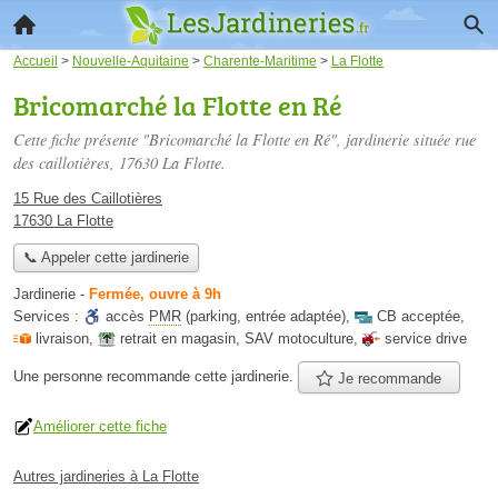
Accueil
>
Nouvelle-Aquitaine
>
Charente-Maritime
>
La Flotte
Bricomarché la Flotte en Ré
Cette fiche présente "Bricomarché la Flotte en Ré", jardinerie située
rue
des caillotières
, 17630 La Flotte.
15 Rue des Caillotières
17630 La Flotte
📞 Appeler cette jardinerie
Jardinerie
-
Fermée, ouvre à 9h
Services :
accès
PMR
(parking, entrée adaptée)
,
CB acceptée
,
livraison
,
retrait en magasin
,
SAV motoculture
,
service drive
Une personne
recommande
cette jardinerie.
Je recommande
Améliorer cette fiche
Autres jardineries à La Flotte