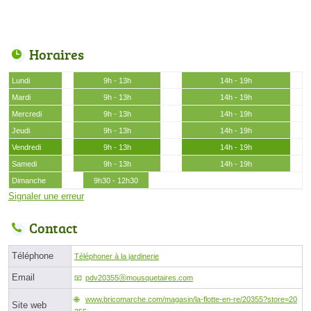
Horaires
Lundi
9h - 13h
14h - 19h
Mardi
9h - 13h
14h - 19h
Mercredi
9h - 13h
14h - 19h
Jeudi
9h - 13h
14h - 19h
Vendredi
9h - 13h
14h - 19h
Samedi
9h - 13h
14h - 19h
Dimanche
9h30 - 12h30
Signaler une erreur
Contact
Téléphone
Téléphoner à la jardinerie
Email
pdv20355ⓐmousquetaires.com
www.bricomarche.com/magasin/la-flotte-en-re/20355?store=20
Site web