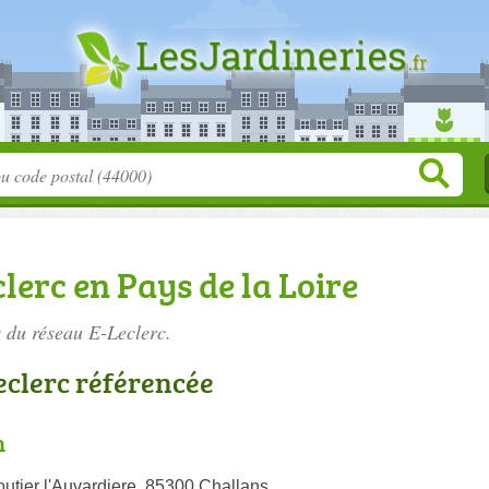
lerc en Pays de la Loire
s du réseau E-Leclerc.
Leclerc référencée
n
utier l'Auvardiere, 85300 Challans