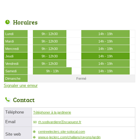
Horaires
Lundi
9h - 12h30
14h - 19h
Mardi
9h - 12h30
14h - 19h
Mercredi
9h - 12h30
14h - 19h
Jeudi
9h - 12h30
14h - 19h
Vendredi
9h - 12h30
14h - 19h
Samedi
9h - 13h
14h - 19h
Dimanche
Fermé
Signaler une erreur
Contact
Téléphone
Téléphoner à la jardinerie
Email
rh.sodivardiereⓐscaouest.fr
centreeleclerc.site-solocal.com
Site web
www.e-leclerc.com/challans/rayons/jardin