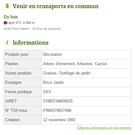
Venir en transports en commun
En bus
Ligne 571, à 460 m
Arrêt Pont Habert - 24 Rue de beauvoir
Informations
Produits pour
Décoration
Plantes
Arbres d'ornement, Arbustes, Cactus
Autres produits
Graines, Outillage de jardin
Enseigne
Brico Jardin
Forme juridique
SAS
SIRET
37883749600025
N° TVA Intra.
FR69378837496
Création
12 novembre 1991
Éditer les informations de ma jardinerie