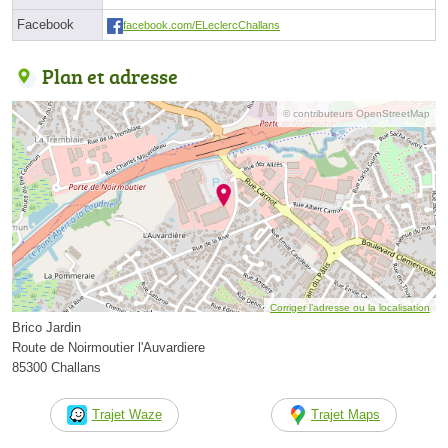
Facebook
facebook.com/ELeclercChallans
Plan et adresse
© contributeurs OpenStreetMap
Corriger l’adresse ou la localisation
Brico Jardin
Route de Noirmoutier l'Auvardiere
85300 Challans
Trajet Waze
Trajet Maps