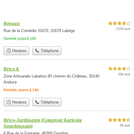
Botanic
4,0 étoiles sur 5
2134 avis
Rue de la Comédie 31670, 31670 Labège
Ouverte jusqu'à 19h
Horaires
Téléphone
Brico A
4,0 étoiles sur 5
256 avis
Zone Artisanale Labahou 80 chemin du Château, 30140
Anduze
Fermée, ouvre à 14h
Horaires
Téléphone
Brico-Jardinaute (Comptoir Agricole
4,5 étoiles sur 5
Gourdonnais)
85 avis
6 Rue de la Fontaine, 46300 Gourdon