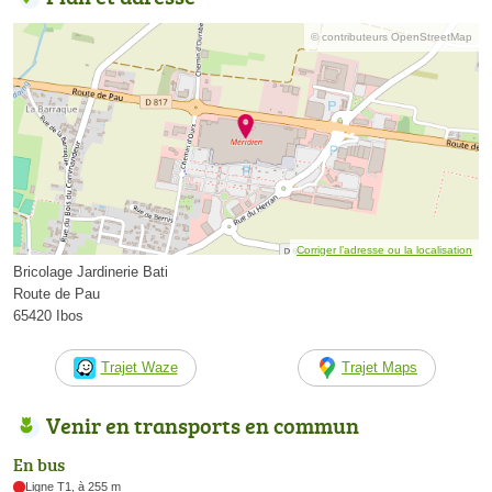
© contributeurs OpenStreetMap
Corriger l’adresse ou la localisation
Bricolage Jardinerie Bati
Route de Pau
65420 Ibos
Trajet Waze
Trajet Maps
Venir en transports en commun
En bus
Ligne T1, à 255 m