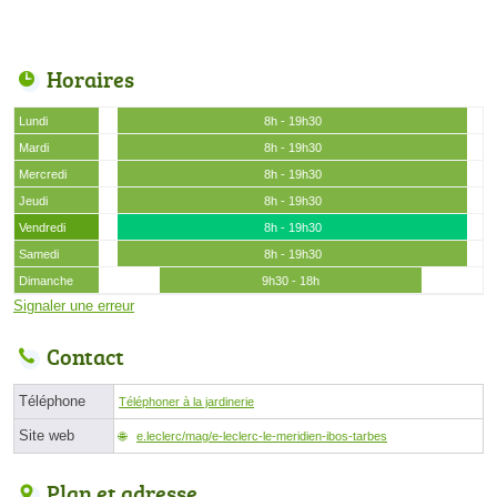
Horaires
Lundi
8h - 19h30
Mardi
8h - 19h30
Mercredi
8h - 19h30
Jeudi
8h - 19h30
Vendredi
8h - 19h30
Samedi
8h - 19h30
Dimanche
9h30 - 18h
Signaler une erreur
Contact
Téléphone
Téléphoner à la jardinerie
Site web
e.leclerc/mag/e-leclerc-le-meridien-ibos-tarbes
Plan et adresse