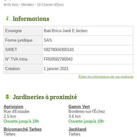
Arrêt Ibos - Méridien - 18 Chemin d’Ours
Informations
Enseigne
Bati-Brico-Jardi E.leclerc
Forme juridique
SAS
SIRET
59278004300143
N° TVA Intra.
FR50592780043
Création
1 janvier 2021
Éditer les informations de ma jardinerie
Jardineries à proximité
Agrivision
Gamm Vert
Rue d'Estaube
Bordères-sur-l'Échez
2.5 km
3.6 km
Ouverte jusqu'à 18h
Ouverte jusqu'à 19h
Bricomarché Tarbes
Jardiland
Tarbes
Tarbes