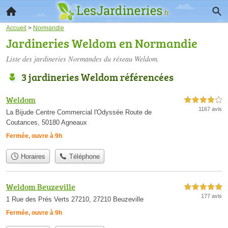
Accueil
>
Normandie
Jardineries Weldom en Normandie
Liste des jardineries Normandes du réseau Weldom.
3 jardineries Weldom référencées
Weldom
4,0 étoiles sur 5
1167 avis
La Bijude Centre Commercial l'Odyssée Route de
Coutances, 50180 Agneaux
Fermée, ouvre à 9h
Horaires
Téléphone
Weldom Beuzeville
5,0 étoiles sur 5
177 avis
1 Rue des Prés Verts 27210, 27210 Beuzeville
Fermée, ouvre à 9h