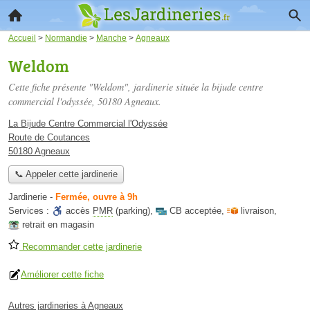
Accueil
>
Normandie
>
Manche
>
Agneaux
Weldom
Cette fiche présente "Weldom", jardinerie située
la bijude centre
commercial l'odyssée
, 50180 Agneaux.
La Bijude Centre Commercial l'Odyssée
Route de Coutances
50180 Agneaux
📞 Appeler cette jardinerie
Jardinerie
-
Fermée, ouvre à 9h
Services :
accès
PMR
(parking)
,
CB acceptée
,
livraison
,
retrait en magasin
Recommander cette jardinerie
Améliorer cette fiche
Autres jardineries à Agneaux