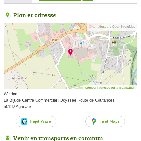
Plan et adresse
© contributeurs OpenStreetMap
Corriger l’adresse ou la localisation
Weldom
La Bijude Centre Commercial l'Odyssée Route de Coutances
50180 Agneaux
Trajet Waze
Trajet Maps
Venir en transports en commun