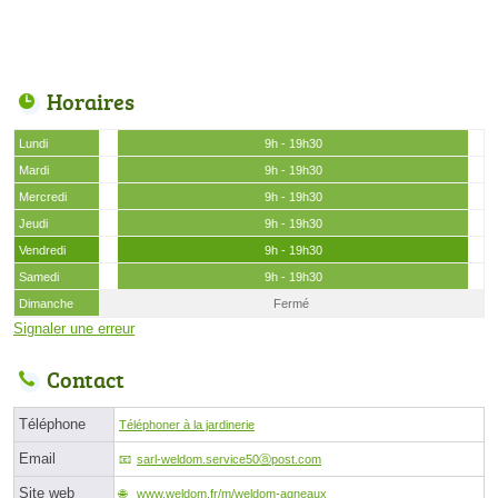
Horaires
Lundi
9h - 19h30
Mardi
9h - 19h30
Mercredi
9h - 19h30
Jeudi
9h - 19h30
Vendredi
9h - 19h30
Samedi
9h - 19h30
Dimanche
Fermé
Signaler une erreur
Contact
Téléphone
Téléphoner à la jardinerie
Email
sarl-weldom.service50ⓐpost.com
Site web
www.weldom.fr/m/weldom-agneaux