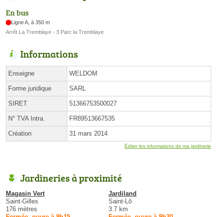
En bus
Ligne A, à 350 m
Arrêt La Tremblaye - 3 Parc la Tremblaye
Informations
Enseigne
WELDOM
Forme juridique
SARL
SIRET
51366753500027
N° TVA Intra.
FR89513667535
Création
31 mars 2014
Éditer les informations de ma jardinerie
Jardineries à proximité
Magasin Vert
Jardiland
Saint-Gilles
Saint-Lô
176 mètres
3.7 km
Fermée, ouvre à 9h15
Fermée, ouvre à 9h30