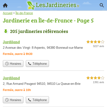
Accueil
>
Île-de-France
Jardinerie en Île-de-France - Page 5
205 jardineries référencées
Jardiland
4,0 étoiles sur 5
3227 avis
2 Avenue des Vingt- 8 Arpents, 94380 Bonneuil-sur-Marne
Fermée, ouvre à 9h30
Horaires
Téléphone
Jardiland
4,0 étoiles sur 5
1391 avis
2, Rue Armand Peugeot 94510, 94510 La Queue-en-Brie
Fermée, ouvre à 10h
Horaires
Téléphone