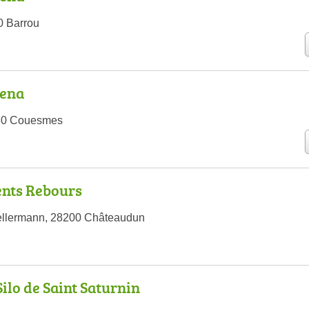
0 Barrou
rena
30 Couesmes
ents Rebours
ellermann, 28200 Châteaudun
Silo de Saint Saturnin