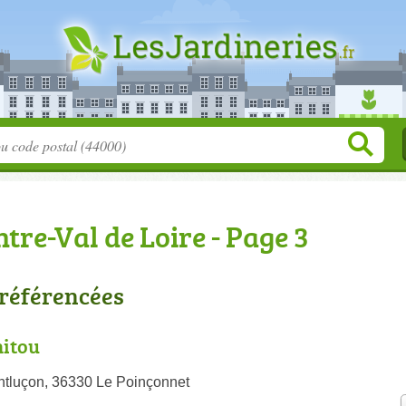
tre-Val de Loire - Page 3
 référencées
nitou
ntluçon, 36330 Le Poinçonnet