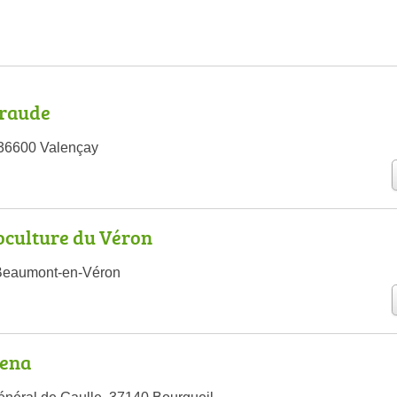
raude
, 36600 Valençay
oculture du Véron
Beaumont-en-Véron
rena