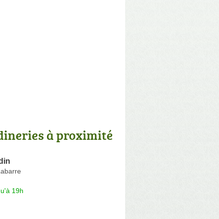
dineries à proximité
din
Labarre
qu'à 19h