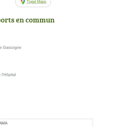
Trajet Maps
ports en commun
 de Gascogne
l'Hôpital
AMA