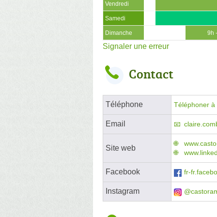
Vendredi
Samedi
Dimanche
9h 
Signaler une erreur
Contact
Téléphone
Téléphoner à l
Email
claire.co
www.casto
Site web
www.linke
Facebook
fr-fr.face
Instagram
@castora