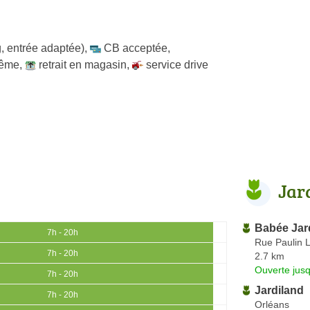
, entrée adaptée)
,
CB acceptée
,
même
,
retrait en magasin
,
service drive
Jar
Babée Jar
7h - 20h
Rue Paulin 
7h - 20h
2.7 km
Ouverte jus
7h - 20h
Jardiland
7h - 20h
Orléans