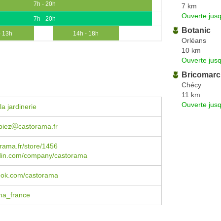
7h - 20h
7 km
Ouverte jus
7h - 20h
Botanic
- 13h
14h - 18h
Orléans
10 km
Ouverte jus
Bricomar
Chécy
11 km
Ouverte jus
a jardinerie
mbiezⓐcastorama.fr
rama.fr/store/1456
din.com/company/castorama
book.com/castorama
ma_france