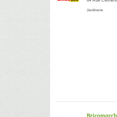
64 Rue Clemen
Jardinerie
Bricomarch