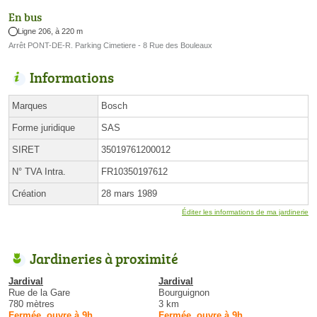
En bus
Ligne 206, à 220 m
Arrêt PONT-DE-R. Parking Cimetiere - 8 Rue des Bouleaux
Informations
Marques
Bosch
Forme juridique
SAS
SIRET
35019761200012
N° TVA Intra.
FR10350197612
Création
28 mars 1989
Éditer les informations de ma jardinerie
Jardineries à proximité
Jardival
Jardival
Rue de la Gare
Bourguignon
780 mètres
3 km
Fermée, ouvre à 9h
Fermée, ouvre à 9h