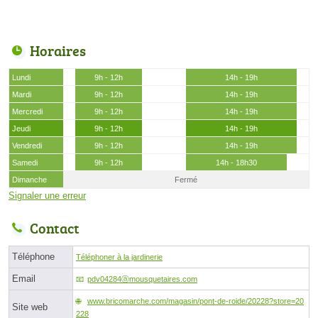
Horaires
Lundi
9h - 12h
14h - 19h
Mardi
9h - 12h
14h - 19h
Mercredi
9h - 12h
14h - 19h
Jeudi
9h - 12h
14h - 19h
Vendredi
9h - 12h
14h - 19h
Samedi
9h - 12h
14h - 18h30
Dimanche
Fermé
Signaler une erreur
Contact
Téléphone
Téléphoner à la jardinerie
Email
pdv04284ⓐmousquetaires.com
www.bricomarche.com/magasin/pont-de-roide/20228?store=20
Site web
228