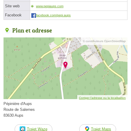
Site web
www.pepiaups.com
Facebook
facebook.com/pepi.aups
Plan et adresse
© contributeurs OpenStreetMap
Corriger l’adresse ou la localisation
Pépinière d'Aups
Route de Salernes
83630 Aups
Trajet Waze
Trajet Maps