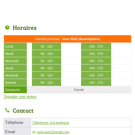
Horaires
Samedi prochain :
Jour férié (Assomption)
Lundi
9h - 12h
14h - 17h
Mardi
9h - 12h
14h - 17h
Mercredi
9h - 12h
14h - 17h
Jeudi
9h - 12h
14h - 17h
Vendredi
9h - 12h
14h - 17h
Samedi
9h - 12h
14h - 17h
Dimanche
Fermé
Signaler une erreur
Contact
Téléphone
Téléphoner à la jardinerie
Email
pepi.aupsⓐgmail.com