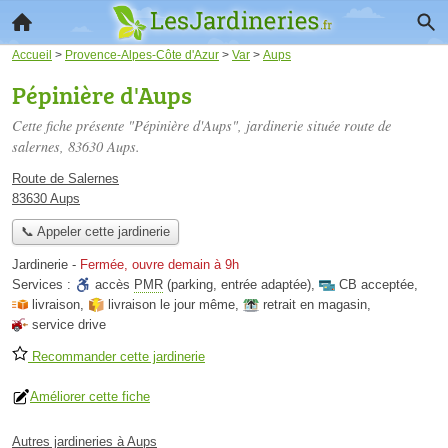
Accueil
>
Provence-Alpes-Côte d'Azur
>
Var
>
Aups
Pépinière d'Aups
Cette fiche présente "Pépinière d'Aups", jardinerie située
route de
salernes
, 83630 Aups.
Route de Salernes
83630 Aups
📞 Appeler cette jardinerie
Jardinerie
-
Fermée, ouvre demain à 9h
Services :
accès
PMR
(parking, entrée adaptée)
,
CB acceptée
,
livraison
,
livraison le jour même
,
retrait en magasin
,
service drive
Recommander cette jardinerie
Améliorer cette fiche
Autres jardineries à Aups