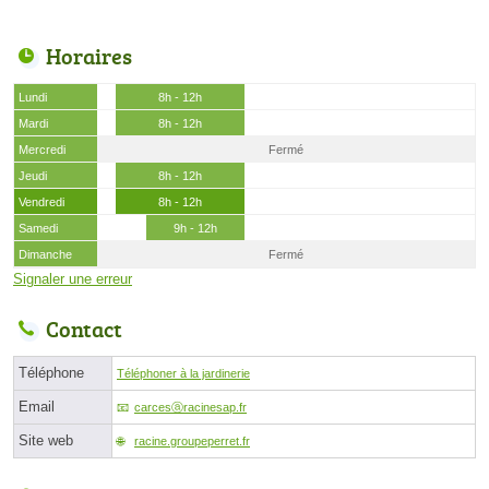
Horaires
Lundi
8h - 12h
Mardi
8h - 12h
Mercredi
Fermé
Jeudi
8h - 12h
Vendredi
8h - 12h
Samedi
9h - 12h
Dimanche
Fermé
Signaler une erreur
Contact
Téléphone
Téléphoner à la jardinerie
Email
carcesⓐracinesap.fr
Site web
racine.groupeperret.fr