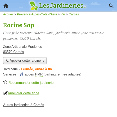
Accueil
>
Provence-Alpes-Côte d'Azur
>
Var
>
Carcès
Racine Sap
Cette fiche présente "Racine Sap", jardinerie située
zone artisanale
praderies
, 83570 Carcès.
Zone Artisanale Praderies
83570 Carcès
📞 Appeler cette jardinerie
Jardinerie
-
Fermée, ouvre à 8h
Services :
accès
PMR
(parking, entrée adaptée)
Recommander cette jardinerie
Améliorer cette fiche
Autres jardineries à Carcès