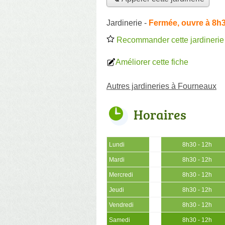
Jardinerie
-
Fermée, ouvre à 8h
Recommander cette jardinerie
Améliorer cette fiche
Autres jardineries à Fourneaux
Horaires
Lundi
8h30 - 12h
Mardi
8h30 - 12h
Mercredi
8h30 - 12h
Jeudi
8h30 - 12h
Vendredi
8h30 - 12h
Samedi
8h30 - 12h