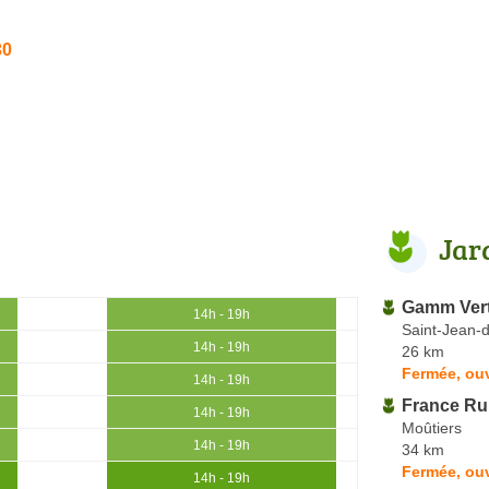
30
Jar
Gamm Ver
14h - 19h
Saint-Jean-
14h - 19h
26 km
Fermée, ouv
14h - 19h
France Ru
14h - 19h
Moûtiers
14h - 19h
34 km
Fermée, ou
14h - 19h