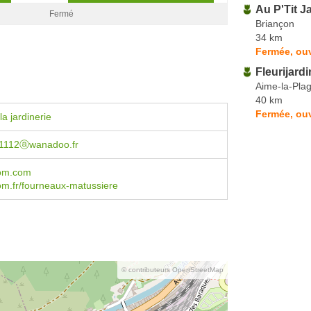
Au P'Tit J
Fermé
Briançon
34 km
Fermée, ou
Fleurijardi
Aime-la-Pla
40 km
Fermée, ouv
a jardinerie
e1112ⓐwanadoo.fr
om.com
m.fr/fourneaux-matussiere
© contributeurs OpenStreetMap