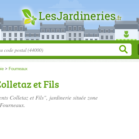
ie
>
Fourneaux
lletaz et Fils
nts Colletaz et Fils", jardinerie située
zone
 Fourneaux.