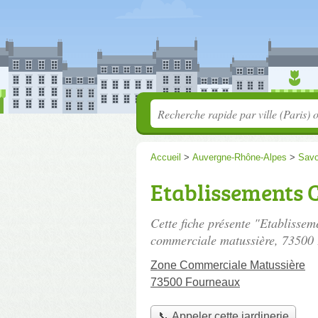
Accueil
>
Auvergne-Rhône-Alpes
>
Savo
Etablissements Co
Cette fiche présente "Etablisseme
commerciale matussière
, 73500
Zone Commerciale Matussière
73500 Fourneaux
📞 Appeler cette jardinerie