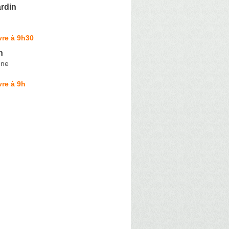
ardin
vre à 9h30
n
gne
re à 9h