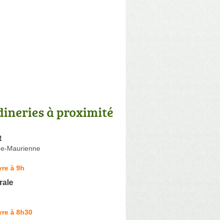
dineries à proximité
t
de-Maurienne
re à 9h
rale
vre à 8h30