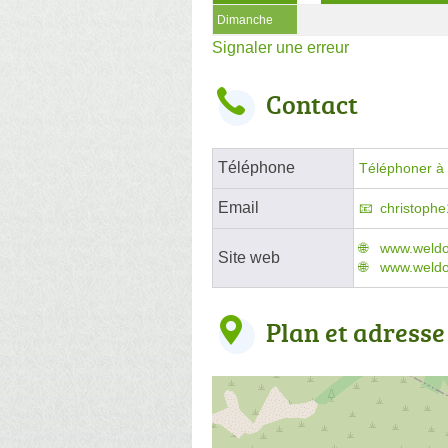
Dimanche
Signaler une erreur
Contact
Téléphone
Téléphoner à l
Email
christoph
www.weld
Site web
www.weldo
Plan et adresse