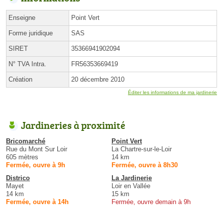
Enseigne
Point Vert
Forme juridique
SAS
SIRET
35366941902094
N° TVA Intra.
FR56353669419
Création
20 décembre 2010
Éditer les informations de ma jardinerie
Jardineries à proximité
Bricomarché
Point Vert
Rue du Mont Sur Loir
La Chartre-sur-le-Loir
605 mètres
14 km
Fermée, ouvre à 9h
Fermée, ouvre à 8h30
Districo
La Jardinerie
Mayet
Loir en Vallée
14 km
15 km
Fermée, ouvre à 14h
Fermée, ouvre demain à 9h