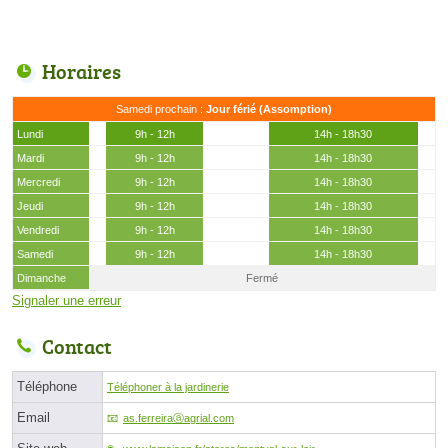
Horaires
Samedi prochain :
Jour férié (Assomption)
Lundi
9h - 12h
14h - 18h30
Mardi
9h - 12h
14h - 18h30
Mercredi
9h - 12h
14h - 18h30
Jeudi
9h - 12h
14h - 18h30
Vendredi
9h - 12h
14h - 18h30
Samedi
9h - 12h
14h - 18h30
Dimanche
Fermé
Signaler une erreur
Contact
Téléphone
Téléphoner à la jardinerie
Email
as.ferreiraⓐagrial.com