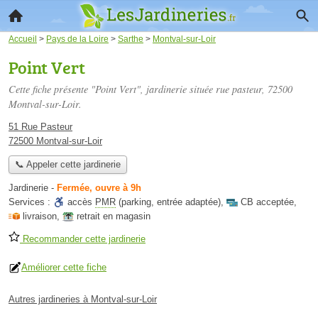
Accueil
>
Pays de la Loire
>
Sarthe
>
Montval-sur-Loir
Point Vert
Cette fiche présente "Point Vert", jardinerie située
rue pasteur
, 72500
Montval-sur-Loir.
51 Rue Pasteur
72500 Montval-sur-Loir
📞 Appeler cette jardinerie
Jardinerie
-
Fermée, ouvre à 9h
Services :
accès
PMR
(parking, entrée adaptée)
,
CB acceptée
,
livraison
,
retrait en magasin
Recommander cette jardinerie
Améliorer cette fiche
Autres jardineries à Montval-sur-Loir