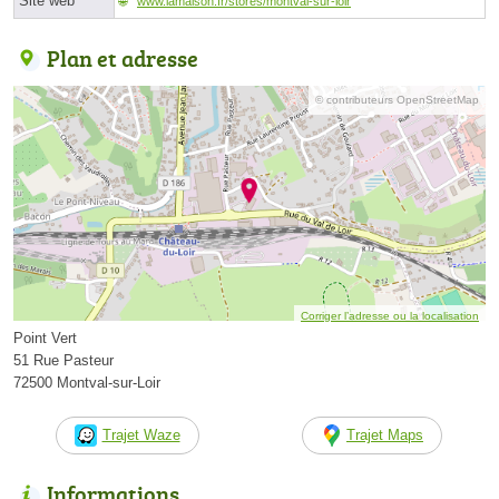
Site web
www.lamaison.fr/stores/montval-sur-loir
Plan et adresse
© contributeurs OpenStreetMap
Corriger l’adresse ou la localisation
Point Vert
51 Rue Pasteur
72500 Montval-sur-Loir
Trajet Waze
Trajet Maps
Informations