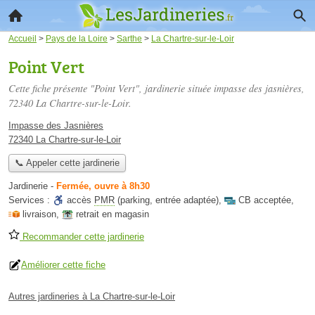
Accueil
>
Pays de la Loire
>
Sarthe
>
La Chartre-sur-le-Loir
Point Vert
Cette fiche présente "Point Vert", jardinerie située
impasse des jasnières
,
72340 La Chartre-sur-le-Loir.
Impasse des Jasnières
72340 La Chartre-sur-le-Loir
📞 Appeler cette jardinerie
Jardinerie
-
Fermée, ouvre à 8h30
Services :
accès
PMR
(parking, entrée adaptée)
,
CB acceptée
,
livraison
,
retrait en magasin
Recommander cette jardinerie
Améliorer cette fiche
Autres jardineries à La Chartre-sur-le-Loir