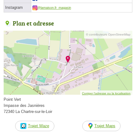
Instagram
@lamaison.fr_magasin
Plan et adresse
© contributeurs OpenStreetMap
Corriger l’adresse ou la localisation
Point Vert
Impasse des Jasnières
72340 La Chartre-sur-le-Loir
Trajet Waze
Trajet Maps