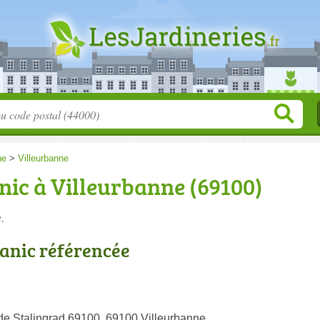
ne
>
Villeurbanne
nic à Villeurbanne (69100)
.
tanic référencée
de Stalingrad 69100, 69100 Villeurbanne