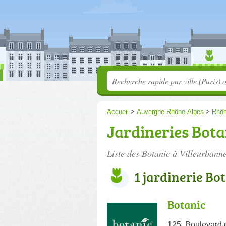
Accueil
>
Auvergne-Rhône-Alpes
>
Rhô
Jardineries Bota
Liste des Botanic à Villeurbanne
1 jardinerie Bo
Botanic
125, Boulevard 