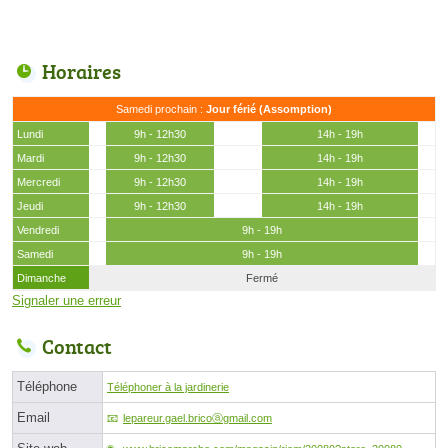
Horaires
Samedi prochain :
Jour férié (Assomption)
Lundi
9h - 12h30
14h - 19h
Mardi
9h - 12h30
14h - 19h
Mercredi
9h - 12h30
14h - 19h
Jeudi
9h - 12h30
14h - 19h
Vendredi
9h - 19h
Samedi
9h - 19h
Dimanche
Fermé
Signaler une erreur
Contact
Téléphone
Téléphoner à la jardinerie
Email
lepareur.gael.bricoⓐgmail.com