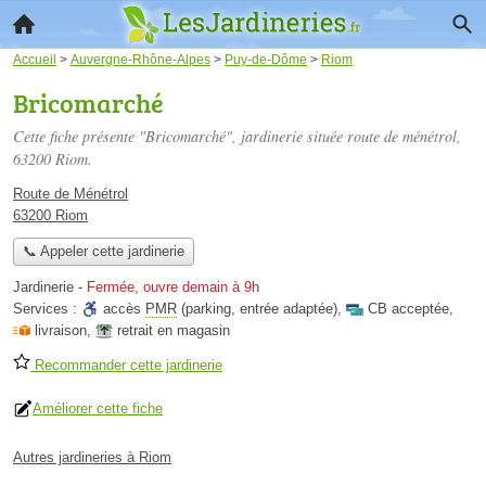
Accueil
>
Auvergne-Rhône-Alpes
>
Puy-de-Dôme
>
Riom
Bricomarché
Cette fiche présente "Bricomarché", jardinerie située
route de ménétrol
,
63200 Riom.
Route de Ménétrol
63200 Riom
📞 Appeler cette jardinerie
Jardinerie
-
Fermée, ouvre demain à 9h
Services :
accès
PMR
(parking, entrée adaptée)
,
CB acceptée
,
livraison
,
retrait en magasin
Recommander cette jardinerie
Améliorer cette fiche
Autres jardineries à Riom