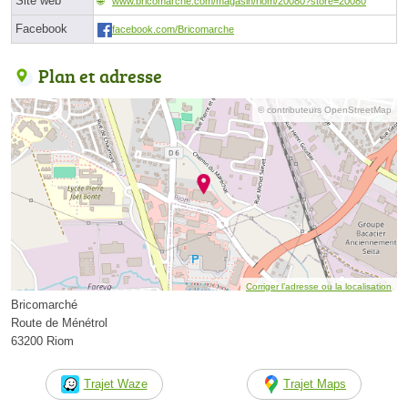
Site web
www.bricomarche.com/magasin/riom/20080?store=20080
Facebook
facebook.com/Bricomarche
Plan et adresse
© contributeurs OpenStreetMap
Corriger l’adresse ou la localisation
Bricomarché
Route de Ménétrol
63200 Riom
Trajet Waze
Trajet Maps