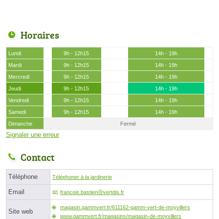
Horaires
Lundi
9h - 12h15
14h - 19h
Mardi
9h - 12h15
14h - 19h
Mercredi
9h - 12h15
14h - 19h
Jeudi
9h - 12h15
14h - 19h
Vendredi
9h - 12h15
14h - 19h
Samedi
9h - 12h15
14h - 19h
Dimanche
Fermé
Signaler une erreur
Contact
Téléphone
Téléphoner à la jardinerie
Email
francois.bastienⓐvertdis.fr
magasin.gammvert.fr/611162-gamm-vert-de-moyvillers
Site web
www.gammvert.fr/magasins/magasin-de-moyvillers