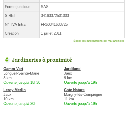
Forme juridique
SAS
SIRET
34163372501003
N° TVA Intra.
FR60341633725
Création
1 juillet 2011
Éditer les informations de ma jardinerie
Jardineries à proximité
Gamm Vert
Jardiland
Longueil-Sainte-Marie
Jaux
8 km
9 km
Ouverte jusqu'à 18h30
Ouverte jusqu'à 19h
Leroy Merlin
Cote Nature
Jaux
Margny-lès-Compiègne
10 km
11 km
Ouverte jusqu'à 20h
Ouverte jusqu'à 19h