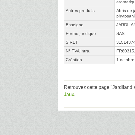
aromatiqu
Autres produits
Abris de j
phytosani
Enseigne
JARDILA
Forme juridique
SAS
SIRET
3151437
N° TVA Intra.
FR80315
Création
1 octobre
Retrouvez cette page "Jardiland 
Jaux
.