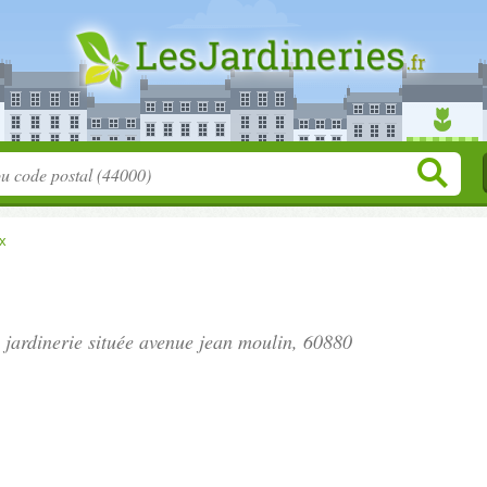
x
 jardinerie située
avenue jean moulin
, 60880