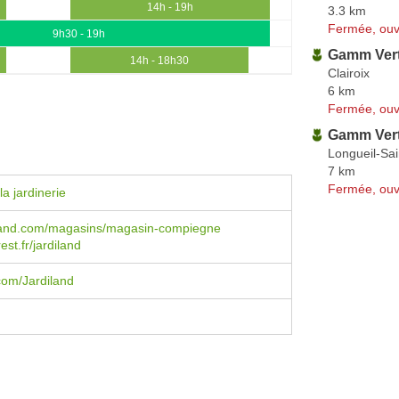
14h - 19h
3.3 km
Fermée, ouv
9h30 - 19h
Gamm Ver
14h - 18h30
Clairoix
6 km
Fermée, ouv
Gamm Ver
Longueil-Sai
7 km
Fermée, ouv
a jardinerie
land.com/magasins/magasin-compiegne
st.fr/jardiland
com/Jardiland