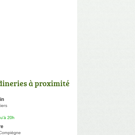
dineries à proximité
in
iers
qu'à 20h
re
-Compiègne