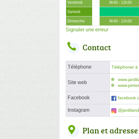
Vendredi
9h30 - 12h30
Samedi
Dimanche
9h30 - 12h30
Signaler une erreur
Contact
Téléphone
Téléphoner à l
www.jardi
Site web
www.pintere
Facebook
facebook.
Instagram
@jardiland
Plan et adresse