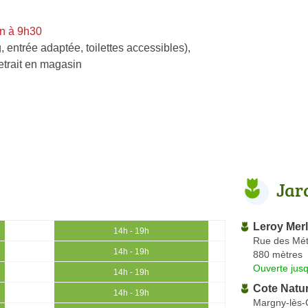
n à 9h30
, entrée adaptée, toilettes accessibles)
,
etrait en magasin
Jar
Leroy Merl
14h - 19h
Rue des Mét
14h - 19h
880 mètres
Ouverte jus
14h - 19h
Cote Natu
14h - 19h
Margny-lès