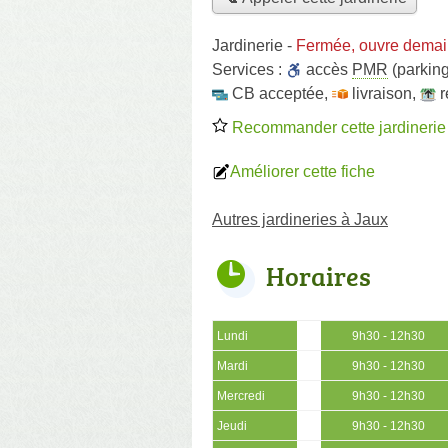
Jardinerie
-
Fermée, ouvre demai
Services :
accès
PMR
(parking
CB acceptée
,
livraison
,
r
Recommander cette jardinerie
Améliorer cette fiche
Autres jardineries à Jaux
Horaires
Lundi
9h30 - 12h30
Mardi
9h30 - 12h30
Mercredi
9h30 - 12h30
Jeudi
9h30 - 12h30