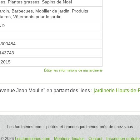
es, Plantes grasses, Sapins de Noël
ardin, Barbecues, Mobilier de jardin, Produits
taires, Vêtements pour le jardin
ND
4300484
143743
 2015
Éditer les informations de ma jardinerie
avenue Jean Moulin" en partant des liens :
jardinerie Hauts-de-
LesJardineries.com : petites et grandes jardineries près de chez vous
© 2026
LesJardineries.com
-
Mentions légales
-
Contact
-
Inscription gratuite