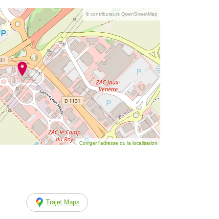
© contributeurs OpenStreetMap
Corriger l’adresse ou la localisation
Trajet Maps