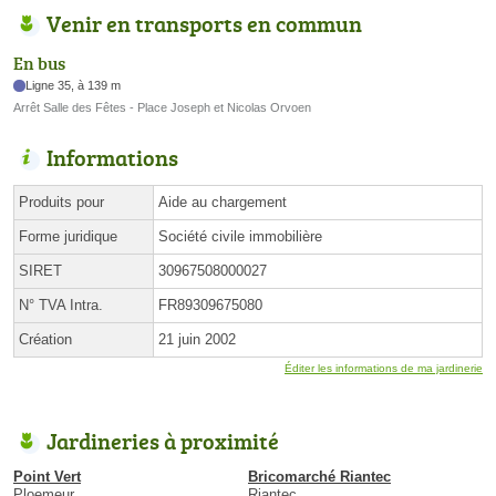
Venir en transports en commun
En bus
Ligne 35, à 139 m
Arrêt Salle des Fêtes - Place Joseph et Nicolas Orvoen
Informations
Produits pour
Aide au chargement
Forme juridique
Société civile immobilière
SIRET
30967508000027
N° TVA Intra.
FR89309675080
Création
21 juin 2002
Éditer les informations de ma jardinerie
Jardineries à proximité
Point Vert
Bricomarché Riantec
Ploemeur
Riantec