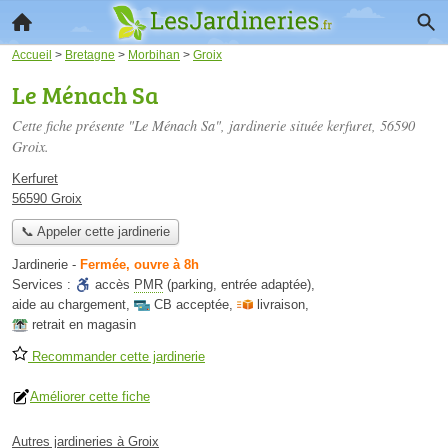
Accueil
>
Bretagne
>
Morbihan
>
Groix
Le Ménach Sa
Cette fiche présente "Le Ménach Sa", jardinerie située
kerfuret
, 56590
Groix.
Kerfuret
56590 Groix
📞 Appeler cette jardinerie
Jardinerie
-
Fermée, ouvre à 8h
Services :
accès
PMR
(parking, entrée adaptée)
,
aide au chargement
,
CB acceptée
,
livraison
,
retrait en magasin
Recommander cette jardinerie
Améliorer cette fiche
Autres jardineries à Groix