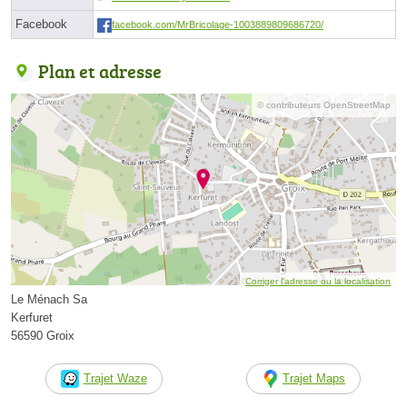
Facebook
facebook.com/MrBricolage-1003889809686720/
Plan et adresse
© contributeurs OpenStreetMap
Corriger l’adresse ou la localisation
Le Ménach Sa
Kerfuret
56590 Groix
Trajet Waze
Trajet Maps