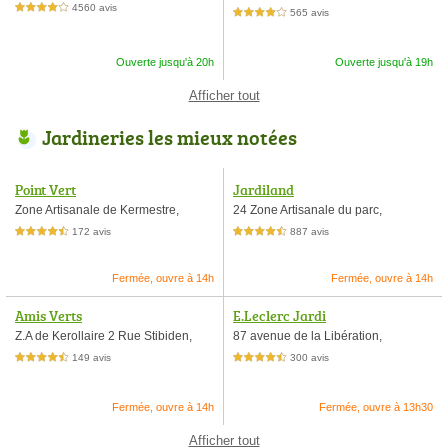
4560 avis
4,0 étoiles sur 5
565 avis
4,0 étoiles sur 5
Ouverte jusqu'à 20h
Ouverte jusqu'à 19h
Afficher tout
Jardineries les mieux notées
Point Vert
Jardiland
Zone Artisanale de Kermestre,
24 Zone Artisanale du parc,
172 avis
887 avis
4,5 étoiles sur 5
4,5 étoiles sur 5
Fermée, ouvre à 14h
Fermée, ouvre à 14h
Amis Verts
E.Leclerc Jardi
Z.A de Kerollaire 2 Rue Stibiden,
87 avenue de la Libération,
149 avis
300 avis
4,5 étoiles sur 5
4,5 étoiles sur 5
Fermée, ouvre à 14h
Fermée, ouvre à 13h30
Afficher tout