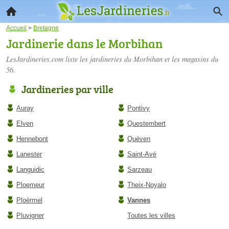
Accueil
>
Bretagne
Jardinerie dans le Morbihan
LesJardineries.com liste les
jardineries du Morbihan
et les magasins du
56.
Jardineries par ville
Auray
Pontivy
Elven
Questembert
Hennebont
Quéven
Lanester
Saint-Avé
Languidic
Sarzeau
Ploemeur
Theix-Noyalo
Ploërmel
Vannes
Pluvigner
Toutes les villes