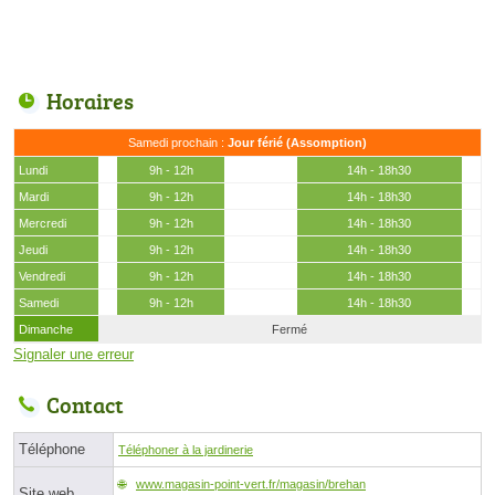
Horaires
Samedi prochain :
Jour férié (Assomption)
Lundi
9h - 12h
14h - 18h30
Mardi
9h - 12h
14h - 18h30
Mercredi
9h - 12h
14h - 18h30
Jeudi
9h - 12h
14h - 18h30
Vendredi
9h - 12h
14h - 18h30
Samedi
9h - 12h
14h - 18h30
Dimanche
Fermé
Signaler une erreur
Contact
Téléphone
Téléphoner à la jardinerie
www.magasin-point-vert.fr/magasin/brehan
Site web