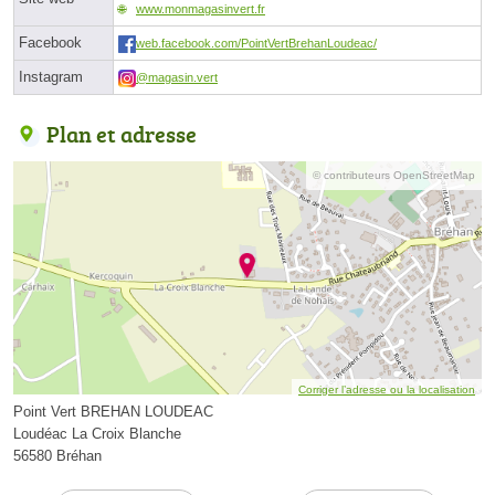
www.monmagasinvert.fr
Facebook
web.facebook.com/PointVertBrehanLoudeac/
Instagram
@magasin.vert
Plan et adresse
© contributeurs OpenStreetMap
Corriger l’adresse ou la localisation
Point Vert BREHAN LOUDEAC
Loudéac La Croix Blanche
56580 Bréhan