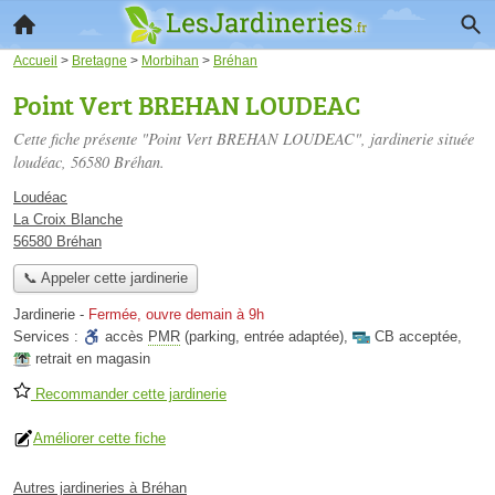
Accueil
>
Bretagne
>
Morbihan
>
Bréhan
Point Vert BREHAN LOUDEAC
Cette fiche présente "Point Vert BREHAN LOUDEAC", jardinerie située
loudéac
, 56580 Bréhan.
Loudéac
La Croix Blanche
56580 Bréhan
📞 Appeler cette jardinerie
Jardinerie
-
Fermée, ouvre demain à 9h
Services :
accès
PMR
(parking, entrée adaptée)
,
CB acceptée
,
retrait en magasin
Recommander cette jardinerie
Améliorer cette fiche
Autres jardineries à Bréhan