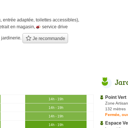
, entrée adaptée, toilettes accessibles)
,
etrait en magasin
,
service drive
 jardinerie.
Je recommande
Jar
Point Vert
14h - 19h
Zone Artisa
14h - 19h
132 mètres
Fermée, ouv
14h - 19h
Espace Ve
14h - 19h