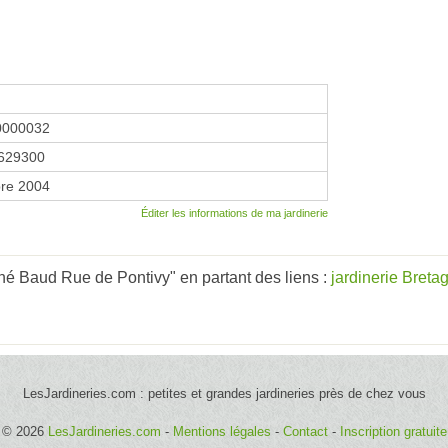
0000032
629300
re 2004
Éditer les informations de ma jardinerie
é Baud Rue de Pontivy" en partant des liens :
jardinerie Breta
LesJardineries.com : petites et grandes jardineries près de chez vous
© 2026
LesJardineries.com
-
Mentions légales
-
Contact
-
Inscription gratuite