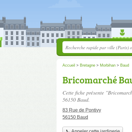
Accueil
>
Bretagne
>
Morbihan
>
Baud
Bricomarché Ba
Cette fiche présente "Bricomarc
56150 Baud.
83 Rue de Pontivy
56150 Baud
📞 Appeler cette jardinerie