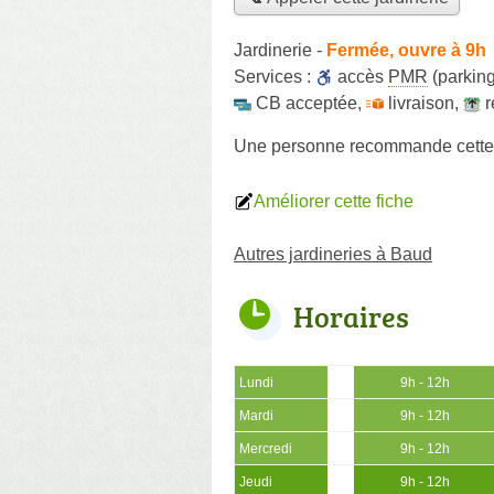
Jardinerie
-
Fermée, ouvre à 9h
Services :
accès
PMR
(parking
CB acceptée
,
livraison
,
r
Une personne
recommande
cette
Améliorer cette fiche
Autres jardineries à Baud
Horaires
Lundi
9h - 12h
Mardi
9h - 12h
Mercredi
9h - 12h
Jeudi
9h - 12h