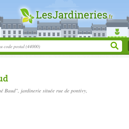
ud
hé Baud", jardinerie située
rue de pontivy
,