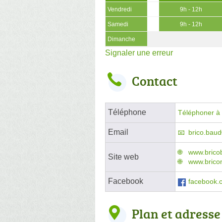
Vendredi
9h - 12h
Samedi
9h - 12h
Dimanche
Signaler une erreur
Contact
Téléphone
Téléphoner à l
Email
brico.bau
www.brico
Site web
www.brico
Facebook
facebook.
Plan et adresse