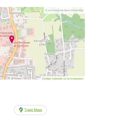
© contributeurs OpenStreetMap
Corriger l’adresse ou la localisation
Trajet Maps