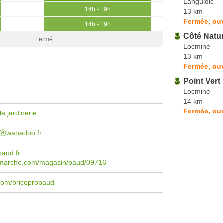
Languidic
14h - 19h
13 km
Fermée, ou
14h - 19h
Côté Natu
Fermé
Locminé
13 km
Fermée, ou
Point Vert 
Locminé
14 km
Fermée, ouv
a jardinerie
dⓐwanadoo.fr
baud.fr
marche.com/magasin/baud/09716
com/bricoprobaud