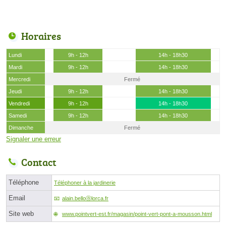
Horaires
Lundi
9h - 12h
14h - 18h30
Mardi
9h - 12h
14h - 18h30
Mercredi
Fermé
Jeudi
9h - 12h
14h - 18h30
Vendredi
9h - 12h
14h - 18h30
Samedi
9h - 12h
14h - 18h30
Dimanche
Fermé
Signaler une erreur
Contact
Téléphone
Téléphoner à la jardinerie
Email
alain.belloⓐlorca.fr
Site web
www.pointvert-est.fr/magasin/point-vert-pont-a-mousson.html