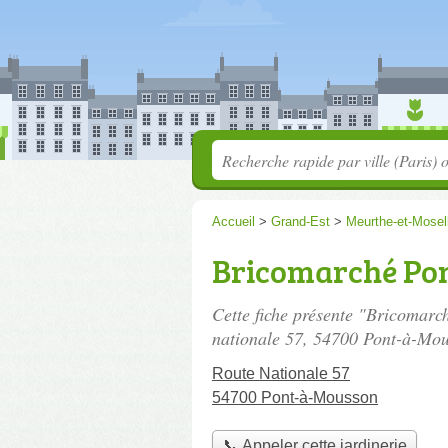
Accueil
>
Grand-Est
>
Meurthe-et-Mosel
Bricomarché Po
Cette fiche présente "Bricomarc
nationale 57
, 54700 Pont-à-Mou
Route Nationale 57
54700 Pont-à-Mousson
📞 Appeler cette jardinerie