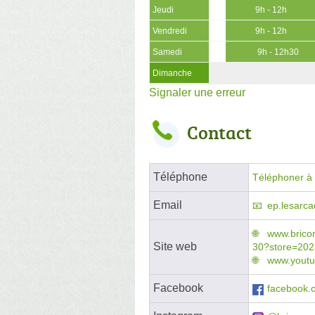
Jeudi
9h - 12h
Vendredi
9h - 12h
Samedi
9h - 12h30
Dimanche
Signaler une erreur
Contact
Téléphone
Téléphoner à l
Email
ep.lesarca
www.bric
Site web
30?store=20
www.youtu
Facebook
facebook.