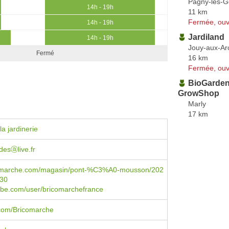
Pagny-lès-G
14h - 19h
11 km
Fermée, ouv
14h - 19h
Jardiland
14h - 19h
Jouy-aux-Ar
Fermé
16 km
Fermée, ouv
BioGarden
GrowShop
Marly
17 km
a jardinerie
desⓐlive.fr
omarche.com/magasin/pont-%C3%A0-mousson/202
230
be.com/user/bricomarchefrance
com/Bricomarche