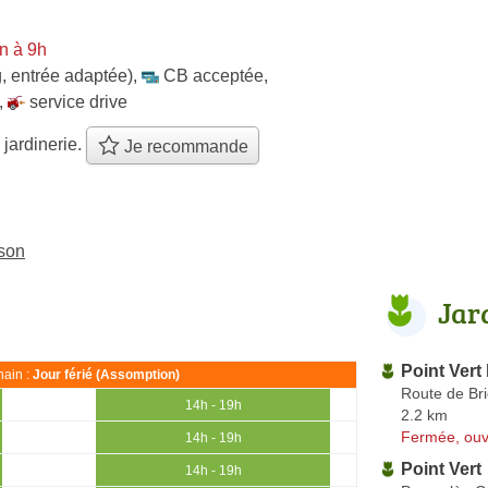
n à 9h
, entrée adaptée)
,
CB acceptée
,
,
service drive
 jardinerie.
Je recommande
sson
Jar
Point Vert 
ain :
Jour férié (Assomption)
Route de Br
14h - 19h
2.2 km
Fermée, ouv
14h - 19h
Point Vert
14h - 19h