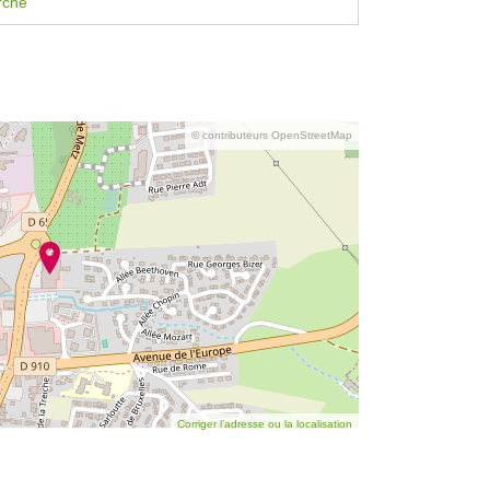
rche
© contributeurs OpenStreetMap
Corriger l’adresse ou la localisation