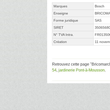
Marques
Bosch
Enseigne
BRICOM
Forme juridique
SAS
SIRET
3506568
N° TVA Intra.
FR01350
Création
11 novem
Retrouvez cette page "Bricomarc
54
,
jardinerie Pont-à-Mousson
.