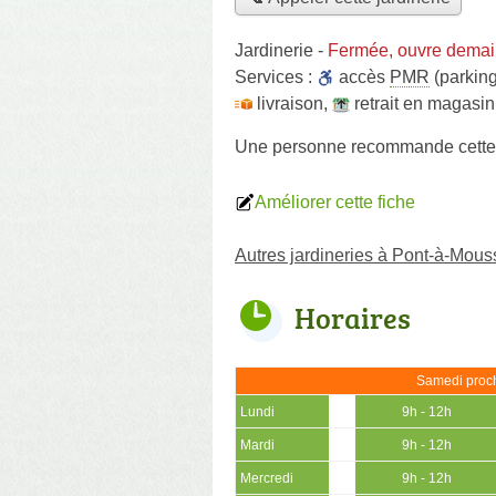
Jardinerie
-
Fermée, ouvre demai
Services :
accès
PMR
(parking
livraison
,
retrait en magasin
Une personne
recommande
cette
Améliorer cette fiche
Autres jardineries à Pont-à-Mou
Horaires
Samedi proch
Lundi
9h - 12h
Mardi
9h - 12h
Mercredi
9h - 12h