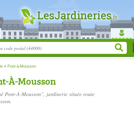
le
>
Pont-à-Mousson
nt-À-Mousson
hé Pont-À-Mousson", jardinerie située
route
sson.