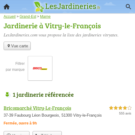
Accueil
>
Grand-Est
>
Marne
Jardinerie à Vitry-le-François
LesJardineries.com vous propose la liste des
jardineries vitryates
.
Vue carte
Filtrer
par marque
1 jardinerie référencée
Bricomarché Vitry-Le-François
4,0 étoiles sur 5
555 avis
37-39 Faubourg Léon Bourgeois, 51300 Vitry-le-François
Fermée, ouvre à 9h