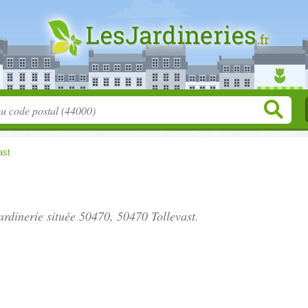
ast
jardinerie située
50470
, 50470 Tollevast.