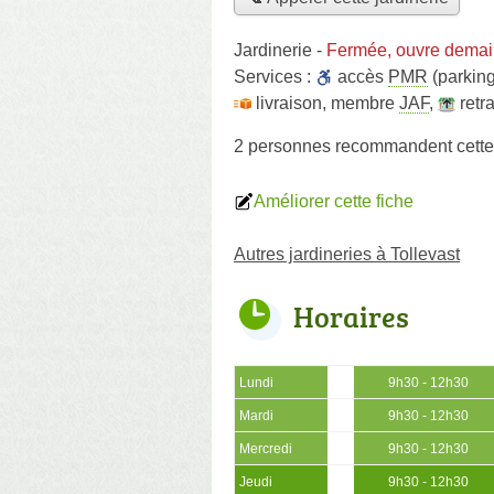
Jardinerie
-
Fermée, ouvre demai
Services :
accès
PMR
(parking
livraison
,
membre
JAF
,
retr
2 personnes
recommandent
cette
Améliorer cette fiche
Autres jardineries à Tollevast
Horaires
Lundi
9h30 - 12h30
Mardi
9h30 - 12h30
Mercredi
9h30 - 12h30
Jeudi
9h30 - 12h30