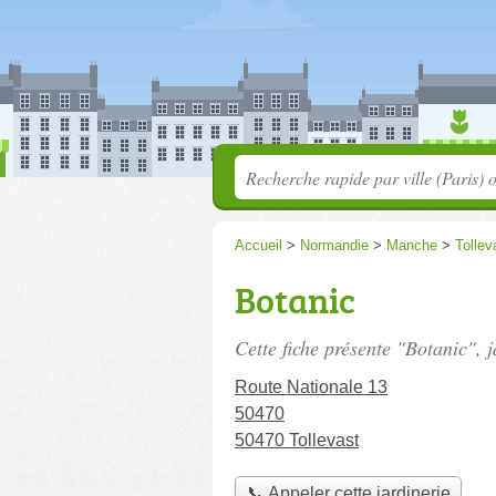
Accueil
>
Normandie
>
Manche
>
Tollev
Botanic
Cette fiche présente "Botanic", 
Route Nationale 13
50470
50470 Tollevast
📞 Appeler cette jardinerie