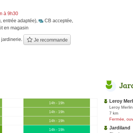
n à 9h30
, entrée adaptée)
,
CB acceptée
,
ait en magasin
 jardinerie.
Je recommande
Jar
Leroy Merl
14h - 19h
Leroy Merlin
14h - 19h
7 km
Fermée, ouv
14h - 19h
Jardiland
14h - 19h