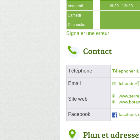
Vendredi
9h30 - 12h30
Samedi
Dimanche
Signaler une erreur
Contact
Téléphone
Téléphoner à l
Email
fchouderⓐ
www.serre
Site web
www.botani
Facebook
facebook.c
Plan et adresse