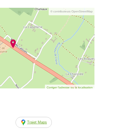
© contributeurs OpenStreetMap
Corriger l’adresse ou la localisation
Trajet Maps