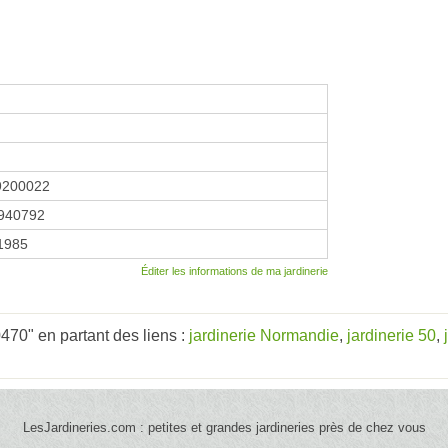
9200022
940792
 1985
Éditer les informations de ma jardinerie
470" en partant des liens :
jardinerie Normandie
,
jardinerie 50
,
LesJardineries.com : petites et grandes jardineries près de chez vous