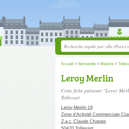
Accueil
>
Normandie
>
Manche
>
Tollev
Leroy Merlin
Cette fiche présente "Leroy Merl
Tollevast.
Leroy Merlin 19
Zone d'Activité Commerciale Cl
Z.a.c. Claude Chappe
50470 Tollevast