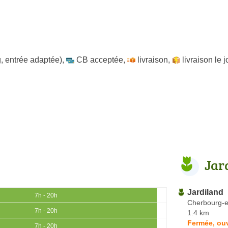
, entrée adaptée)
,
CB acceptée
,
livraison
,
livraison le
Jar
Jardiland
7h - 20h
Cherbourg-e
7h - 20h
1.4 km
Fermée, ou
7h - 20h