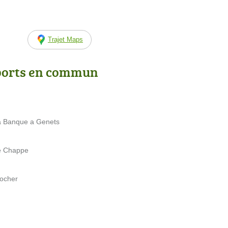
Trajet Maps
ports en commun
a Banque a Genets
e Chappe
Rocher