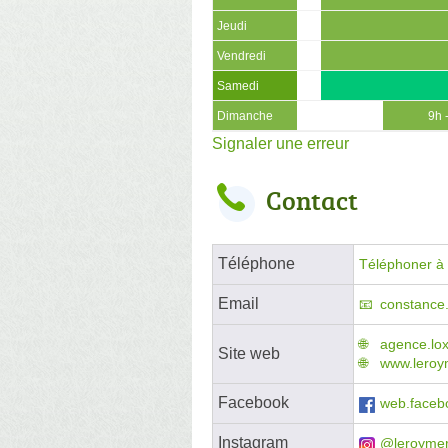
Jeudi
Vendredi
Samedi
Dimanche
9h 
Signaler une erreur
Contact
Téléphone
Téléphoner à l
Email
constance.
agence.lo
Site web
www.leroym
Facebook
web.facebo
Instagram
@leroymer