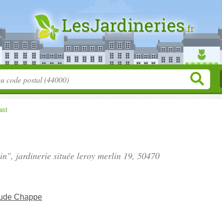
ast
in", jardinerie située
leroy merlin 19
, 50470
aude Chappe