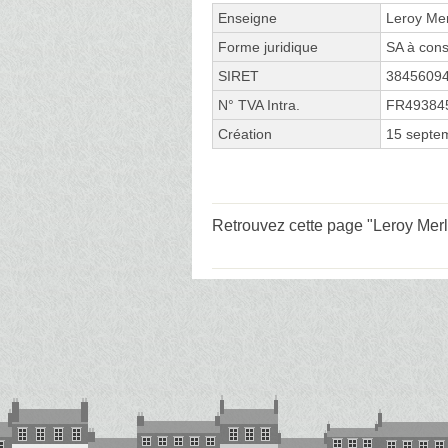
Enseigne
Leroy Mer
Forme juridique
SA à cons
SIRET
3845609
N° TVA Intra.
FR49384
Création
15 septe
Retrouvez cette page "Leroy Merli