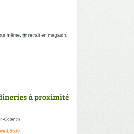
 jour même
,
retrait en magasin
,
dineries à proximité
n-Cotentin
vre à 9h30