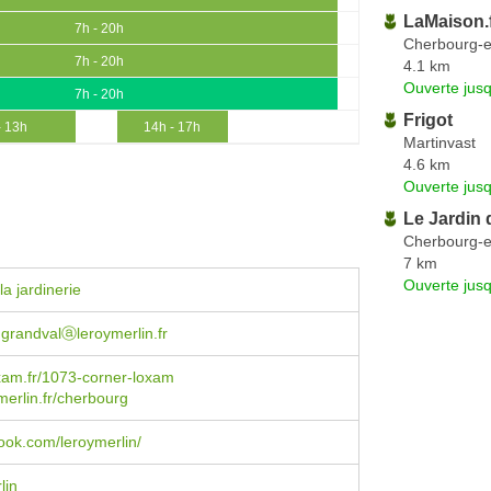
LaMaison.
7h - 20h
Cherbourg-e
7h - 20h
4.1 km
Ouverte jus
7h - 20h
Frigot
- 13h
14h - 17h
Martinvast
4.6 km
Ouverte jus
Le Jardin 
Cherbourg-e
7 km
Ouverte jus
a jardinerie
grandvalⓐleroymerlin.fr
xam.fr/1073-corner-loxam
erlin.fr/cherbourg
ok.com/leroymerlin/
lin